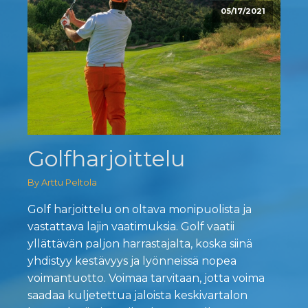
05/17/2021
Golfharjoittelu
By Arttu Peltola
Golf harjoittelu on oltava monipuolista ja
vastattava lajin vaatimuksia. Golf vaatii
yllättävän paljon harrastajalta, koska siinä
yhdistyy kestävyys ja lyönneissä nopea
voimantuotto. Voimaa tarvitaan, jotta voima
saadaa kuljetettua jaloista keskivartalon