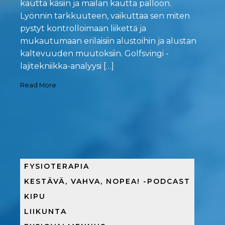
kautta käsiin ja mailan kautta palloon.
Lyönnin tarkkuuteen, vaikuttaa sen miten
pystyt kontrolloimaan liikettä ja
mukautumaan erilaisiin alustoihin ja alustan
kaltevuuden muutoksiin. Golfsvingi -
lajitekniikka-analyysi […]
Read More
FYSIOTERAPIA
KESTÄVÄ, VAHVA, NOPEA! -PODCAST
KIPU
LIIKUNTA