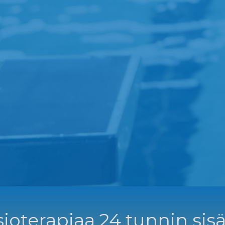
ioterapiaa 24 tunnin sisä