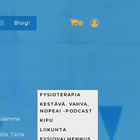
Blogi
FYSIOTERAPIA
KESTÄVÄ, VAHVA,
NOPEA! -PODCAST
elkäämme
KIPU
LIIKUNTA
elle. Tämä
FYSIOVALMENNUS