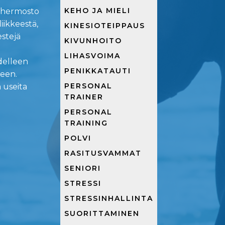
KEHO JA MIELI
 hermosto
iikkeestä,
KINESIOTEIPPAUS
estejä
KIVUNHOITO
LIHASVOIMA
delleen
PENIKKATAUTI
seen.
PERSONAL
useita
TRAINER
PERSONAL
TRAINING
POLVI
RASITUSVAMMAT
SENIORI
STRESSI
STRESSINHALLINTA
SUORITTAMINEN