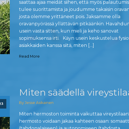
saattaa ajaa meidät siihen, että myös palautumi
tulee suorittamista ja joudumme takaisin orava
josta olemme yrittäneet pois. Jaksamme olla
oravanpyörässä yllättävän pitkäänkin. Havahd
usein vasta sitten, kun mieli ja keho sanovat
sopimuksensa irti. Käyn usein keskustelua fysio
asiakkaiden kanssa siitä, miten […]
Read More
Miten säädellä vireystila
By Jesse Asikainen
23
Miten hermoston toiminta vaikuttaa vireystilaa
hermosto voidaan jakaa kahteen osaan: somaatt
(tahdonalaiseen) ja autonomiseen (tahdosta