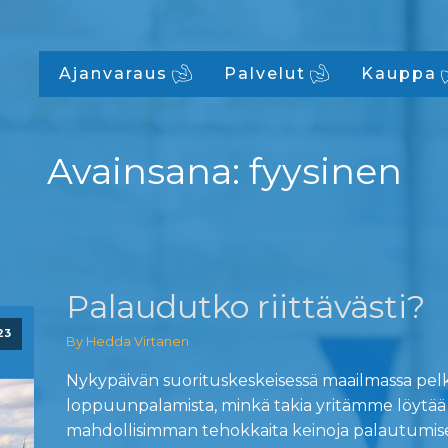
Ajanvaraus
Palvelut
Kauppa
Avainsana:
fyysinen
Palaudutko riittävästi?
23
By Hedda Virtanen
Nykypäivän suorituskeskeisessä maailmassa p
loppuunpalamista, minkä takia yritämme löytää
mahdollisimman tehokkaita keinoja palautumis