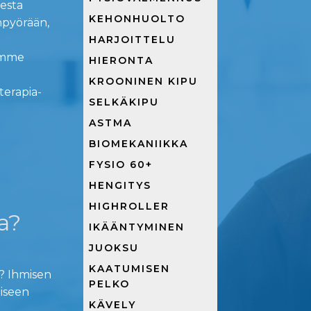
sesta
KEHONHUOLTO
npyörään,
HARJOITTELU
umme
HIERONTA
KROONINEN KIPU
terapia-
SELKÄKIPU
ASTMA
BIOMEKANIIKKA
FYSIO 60+
HENGITYS
HIGHROLLER
a?
IKÄÄNTYMINEN
JUOKSU
KAATUMISEN
n? Ihmisen
PELKO
iseen
KÄVELY