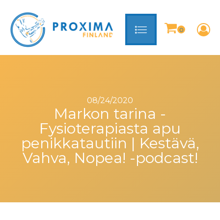
08/24/2020
Markon tarina -
Fysioterapiasta apu
penikkatautiin | Kestävä,
Vahva, Nopea! -podcast!