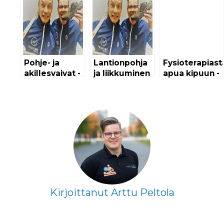
Pohje- ja
Lantionpohja
Fysioterapiast
akillesvaivat -
ja liikkuminen
apua kipuun -
Kestävä,
- Kestävä,
Älä jää kivun
Vahva, Nopea!
Vahva, Nopea!
kanssa yksin
-podcast
-podcast |
Proxima
Finland
Kirjoittanut Arttu Peltola