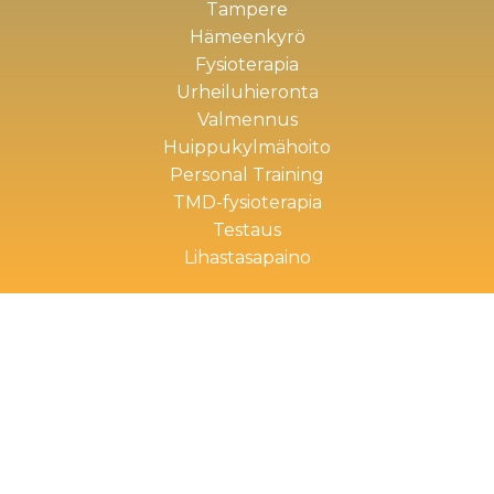
Tampere
Hämeenkyrö
Fysioterapia
Urheiluhieronta
Valmennus
Huippukylmähoito
Personal Training
TMD-fysioterapia
Testaus
Lihastasapaino