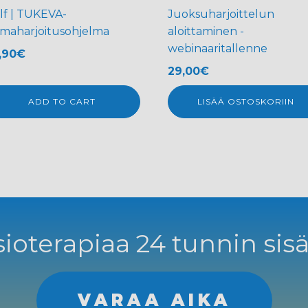
lf | TUKEVA-
Juoksuharjoittelun
imaharjoitusohjelma
aloittaminen -
webinaaritallenne
,90
€
29,00
€
ADD TO CART
LISÄÄ OSTOSKORIIN
ioterapiaa 24 tunnin sisä
VARAA AIKA