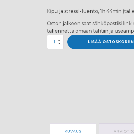
Kipu ja stressi -luento, 1h 44min (tal
Oston jälkeen saat sähköpostiisi link
tallennetta omaan tahtiin ja useamp
Kipu
LISÄÄ OSTOSKORIIN
ja
stressi
-
luento
(tallenne)
määrä
KUVAUS
ARVIOT (