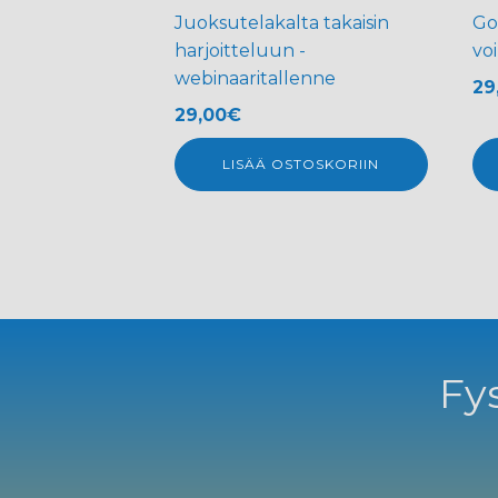
Juoksutelakalta takaisin
Go
harjoitteluun -
vo
webinaaritallenne
29
29,00
€
LISÄÄ OSTOSKORIIN
Fys