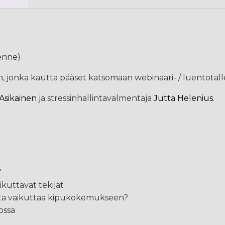
lenne)
kin, jonka kautta pääset katsomaan webinaari- / luentotal
 Asikainen
ja stressinhallintavalmentaja
Jutta Helenius
.
"
ikuttavat tekijät
inta vaikuttaa kipukokemukseen?
ossa