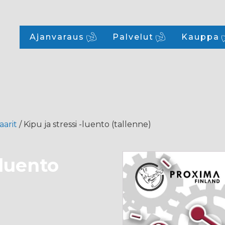
Ajanvaraus
Palvelut
Kauppa
aarit
/ Kipu ja stressi -luento (tallenne)
-luento