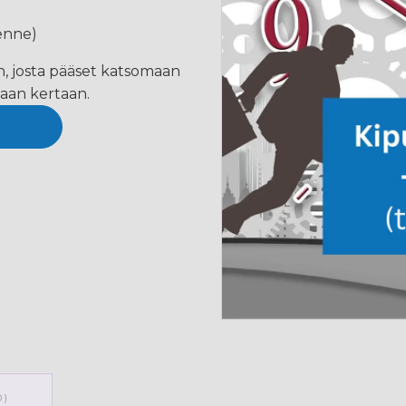
lenne)
in, josta pääset katsomaan
aan kertaan.
0)