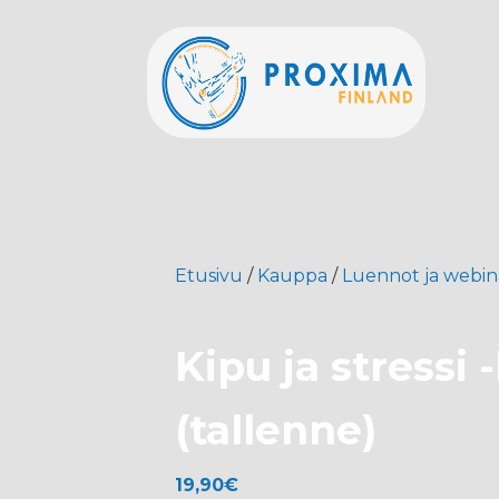
Etusivu
/
Kauppa
/
Luennot ja webin
Kipu ja stressi 
(tallenne)
19,90
€