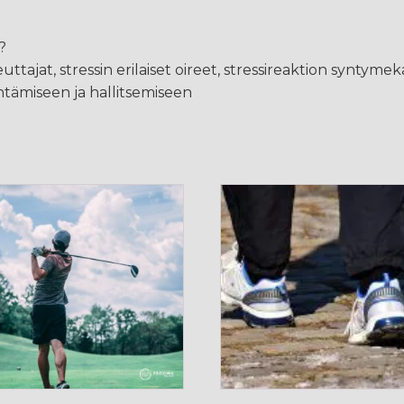
?
heuttajat, stressin erilaiset oireet, stressireaktion syntyme
ntämiseen ja hallitsemiseen