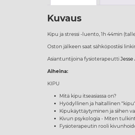
Kuvaus
Kipu ja stressi -luento, 1h 44min (tal
Oston jälkeen saat sähköpostiisi lin
Asiantuntijoina fysioterapeutti
Jesse
Aiheina:
KIPU
Mitä kipu itseasiassa on?
Hyödyllinen ja haitallinen "kipu
Kipukäyttäytyminen ja siihen va
Kivun psykologia - Miten tulk
Fysioterapeutin rooli kivunhoid