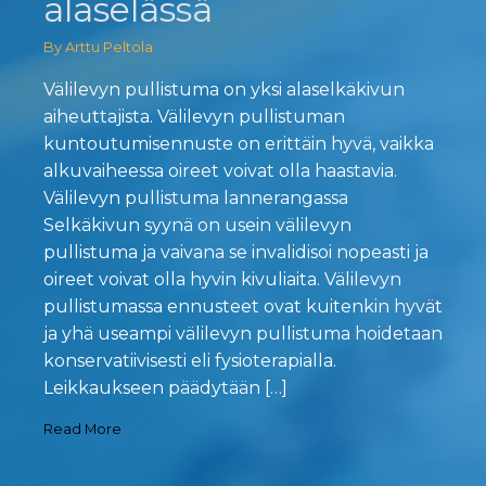
alaselässä
By Arttu Peltola
Välilevyn pullistuma on yksi alaselkäkivun
aiheuttajista. Välilevyn pullistuman
kuntoutumisennuste on erittäin hyvä, vaikka
alkuvaiheessa oireet voivat olla haastavia.
Välilevyn pullistuma lannerangassa
Selkäkivun syynä on usein välilevyn
pullistuma ja vaivana se invalidisoi nopeasti ja
oireet voivat olla hyvin kivuliaita. Välilevyn
pullistumassa ennusteet ovat kuitenkin hyvät
ja yhä useampi välilevyn pullistuma hoidetaan
konservatiivisesti eli fysioterapialla.
Leikkaukseen päädytään […]
Read More