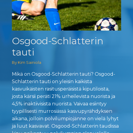
Osgood-Schlatterin
tauti
By Kim Sainiola
Mikä on Osgood-Schlatterin tauti? Osgood-
Schlatterin tauti on yleisin kaikista
kasvuikäisten rasitusperäisistä kiputiloista,
josta kärsii peräti 21% urheilevista nuorista ja
4,5% inaktiivisista nuorista. Vaivaa esiintyy
tyypillisesti murrosiässä kasvupyrähdyksen
aikana, jolloin polvilumpiojänne on vielä lyhyt
ja luut kasvavat. Osgood-Schlatterin taudissa