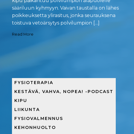
kipu paikantuu polvilumpion alapuolelle
sääriluun kyhmyyn. Vaivan taustalla on lähes
poikkeuksetta ylirasitus, jonka seurauksena
toistuva vetoärsytys polvilumpion […]
Read More
FYSIOTERAPIA
KESTÄVÄ, VAHVA, NOPEA! -PODCAST
KIPU
LIIKUNTA
FYSIOVALMENNUS
KEHONHUOLTO