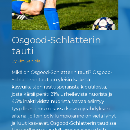
Osgood-Schlatterin
tauti
By Kim Sainiola
Mikä on Osgood-Schlatterin tauti? Osgood-
Schlatterin tauti on yleisin kaikista
kasvuikäisten rasitusperäisistä kiputiloista,
josta kärsii peräti 21% urheilevista nuorista ja
4,5% inaktiivisista nuorista. Vaivaa esiintyy
tyypillisesti murrosiässä kasvupyrähdyksen
aikana, jolloin polvilumpiojänne on vielä lyhyt
ja luut kasvavat. Osgood-Schlatterin taudissa