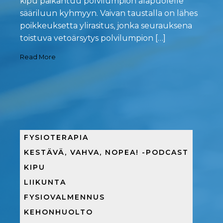
kipu paikantuu polvilumpion alapuolelle
sääriluun kyhmyyn. Vaivan taustalla on lähes
poikkeuksetta ylirasitus, jonka seurauksena
toistuva vetoärsytys polvilumpion […]
Read More
FYSIOTERAPIA
KESTÄVÄ, VAHVA, NOPEA! -PODCAST
KIPU
LIIKUNTA
FYSIOVALMENNUS
KEHONHUOLTO