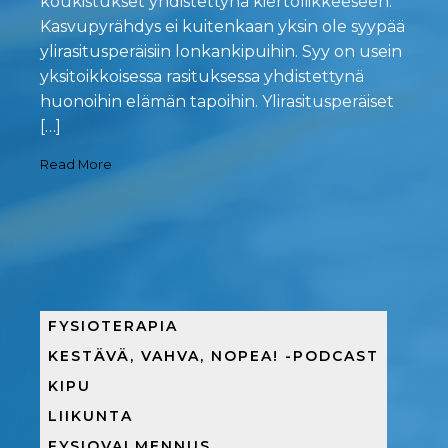
koukistukset yhdistettynä kiertoliikkeeseen.
Kasvupyrähdys ei kuitenkaan yksin ole syypää
ylirasitusperäisiin lonkankipuihin. Syy on usein
yksitoikkoisessa rasituksessa yhdistettynä
huonoihin elämän tapoihin. Ylirasitusperäiset
[…]
Read More
FYSIOTERAPIA
KESTÄVÄ, VAHVA, NOPEA! -PODCAST
KIPU
LIIKUNTA
FYSIOVALMENNUS