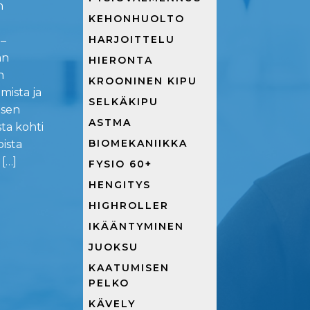
n
KEHONHUOLTO
HARJOITTELU
–
an
HIERONTA
n
KROONINEN KIPU
imista ja
SELKÄKIPU
 sen
ASTMA
ta kohti
BIOMEKANIIKKA
ista
[…]
FYSIO 60+
HENGITYS
HIGHROLLER
IKÄÄNTYMINEN
JUOKSU
KAATUMISEN
PELKO
KÄVELY