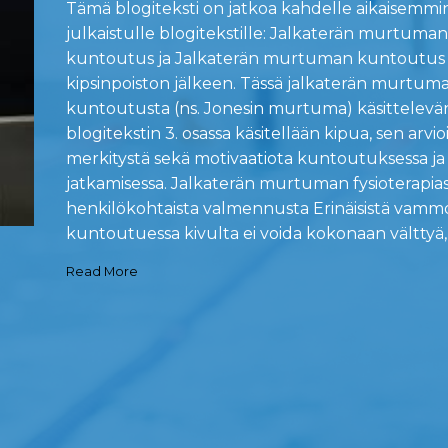
Tämä blogiteksti on jatkoa kahdelle aikaisemmi
julkaistulle blogitekstille: Jalkaterän murtuman
kuntoutus ja Jalkaterän murtuman kuntoutus 
kipsinpoiston jälkeen. Tässä jalkaterän murtum
kuntoutusta (ns. Jonesin murtuma) käsittelevä
blogitekstin 3. osassa käsitellään kipua, sen arvio
merkitystä sekä motivaatiota kuntoutuksessa ja
jatkamisessa. Jalkaterän murtuman fysioterapias
henkilökohtaista valmennusta Erinäisistä vammo
kuntoutuessa kivulta ei voida kokonaan välttyä, 
Read More