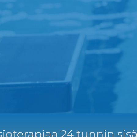
ioterapiaa 24 tunnin sisä