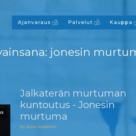
Ajanvaraus
Palvelut
Kauppa
vainsana:
jonesin murtu
Jalkaterän murtuman
kuntoutus - Jonesin
murtuma
25
By Jesse Asikainen