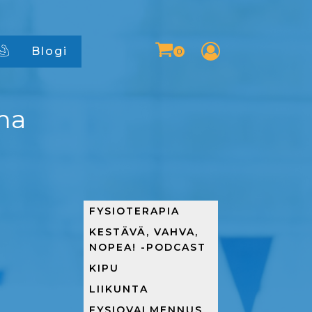
Blogi
ma
FYSIOTERAPIA
KESTÄVÄ, VAHVA,
NOPEA! -PODCAST
KIPU
LIIKUNTA
FYSIOVALMENNUS