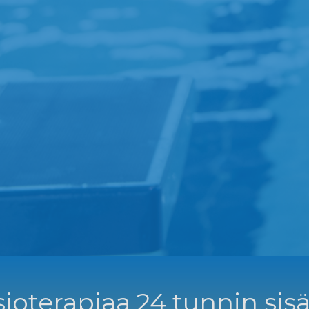
ioterapiaa 24 tunnin sisä