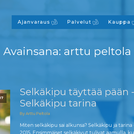
Ajanvaraus
Palvelut
Kauppa
Avainsana:
arttu peltola
Selkäkipu täyttää pään 
17
Selkäkipu tarina
By Arttu Peltola
Miten selkäkipu sai alkunsa? Selkäkipu ja tarina
2015. Ensimmäiset selkäkivut tulivat aamulla, 