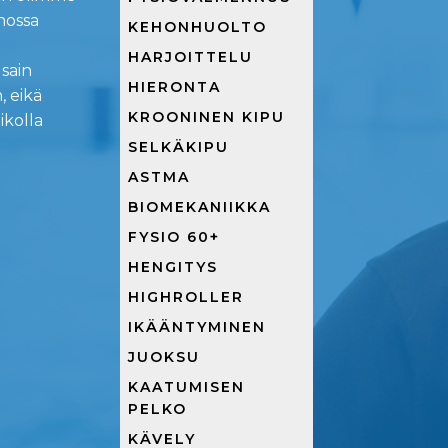
nossa
KEHONHUOLTO
.
HARJOITTELU
 sain
HIERONTA
 eikä
KROONINEN KIPU
ikolla
SELKÄKIPU
ASTMA
BIOMEKANIIKKA
FYSIO 60+
HENGITYS
HIGHROLLER
IKÄÄNTYMINEN
JUOKSU
KAATUMISEN
PELKO
KÄVELY