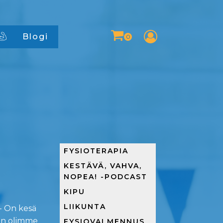
Blogi
-
FYSIOTERAPIA
KESTÄVÄ, VAHVA,
NOPEA! -PODCAST
KIPU
LIIKUNTA
 - On kesä
kun olimme
FYSIOVALMENNUS