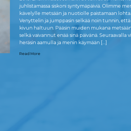
juhlistamassa siskoni syntymäpäiviä. Olimme me
kävelylle metsään ja nuotiolle paistamaan lohta
Venyttelin ja jumppasin selkää noin tunnin, että
kivun haltuun. Pääsin muiden mukana metsään,
selkä vaivannut enää sinä päivänä. Seuraavalla vi
heräsin aamulla ja menin käymään […]
Read More