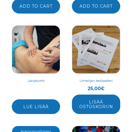
ADD TO CART
ADD TO CART
Lahjakortit
Urheilijan testipatteri
25,00
€
LISÄÄ
LUE LISÄÄ
OSTOSKORIIN