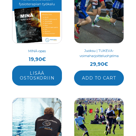
Juoksu | TUKEVA-
MINÄ-opas
voimaharjoitteluohjelma
19,90
€
29,90
€
LISÄÄ
OSTOSKORIIN
ADD TO CART