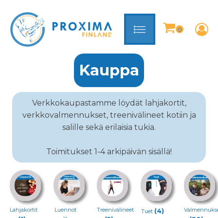
Kauppa
Verkkokaupastamme löydät lahjakortit,
verkkovalmennukset, treenivälineet kotiin ja
salille sekä erilaisia tukia.
Toimitukset 1-4 arkipäivän sisällä!
Lahjakortit
Luennot
Treenivälineet
Valmennuks
(4)
Tuet
ja