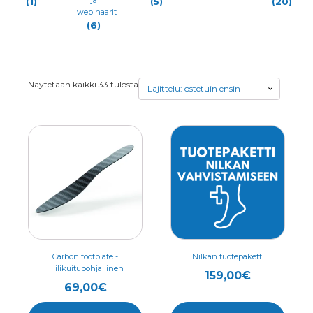
(1)
(5)
(20)
webinaarit
(6)
Suosituimmat
Näytetään kaikki 33 tulosta
ensin
Tällä
Tällä
tuotteella
tuotteella
on
on
useampi
useampi
muunnelma.
muunnelma.
Voit
Voit
tehdä
tehdä
valinnat
valinnat
Carbon footplate -
Nilkan tuotepaketti
Hiilikuitupohjallinen
tuotteen
tuotteen
159,00
€
69,00
€
sivulla.
sivulla.