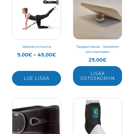
tuotteella
on
useampi
muunnelma.
Voit
tehdä
valinnat
Vastuskuminauha
Tasapainolauta - Jalkaterän
vahvistamiseen
tuotteen
Hintaluokka:
9,00
€
–
49,00
€
29,00
€
sivulla.
9,00€
-
LISÄÄ
49,00€
LUE LISÄÄ
OSTOSKORIIN
Tällä
Tällä
tuotteella
tuotteella
on
on
useampi
useampi
muunnelma.
muunnelma.