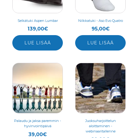
Voit
Voit
tehdä
tehdä
valinnat
valinnat
Selkätuki Aspen Lumbar
Nilkkatuki - Aso Evo Quatro
tuotteen
tuotteen
139,00
€
95,00
€
sivulla.
sivulla.
LUE LISÄÄ
LUE LISÄÄ
Palaudu ja jaksa paremmin -
Juoksuharjoittelun
hyvinvointipäivä
aloittaminen -
webinaaritallenne
39,00
€