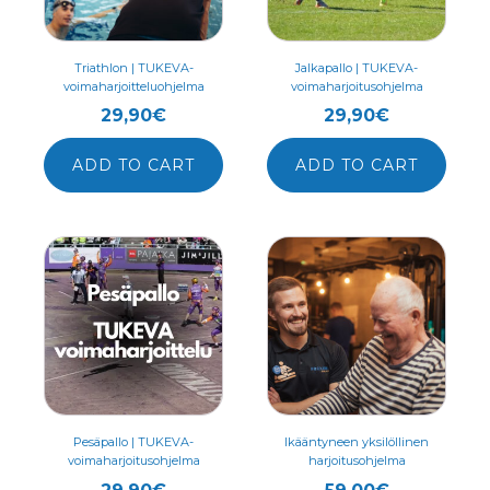
Triathlon | TUKEVA-
Jalkapallo | TUKEVA-
voimaharjoitteluohjelma
voimaharjoitusohjelma
29,90
€
29,90
€
ADD TO CART
ADD TO CART
Pesäpallo | TUKEVA-
Ikääntyneen yksilöllinen
voimaharjoitusohjelma
harjoitusohjelma