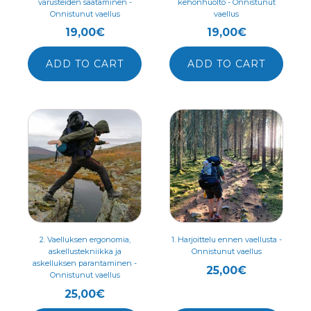
varusteiden säätäminen -
kehonhuolto - Onnistunut
Onnistunut vaellus
vaellus
19,00
€
19,00
€
ADD TO CART
ADD TO CART
2. Vaelluksen ergonomia,
1. Harjoittelu ennen vaellusta -
askellustekniikka ja
Onnistunut vaellus
askelluksen parantaminen -
25,00
€
Onnistunut vaellus
25,00
€