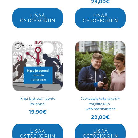
29,00
€
LISÄÄ
LISÄÄ
OSTOSKORIIN
OSTOSKORIIN
Kipu ja stressi -luento
Juoksutelakalta takaisin
(tallenne)
harjoitteluun -
webinaaritallenne
19,90
€
29,00
€
LISÄÄ
LISÄÄ
OSTOSKORIIN
OSTOSKORIIN