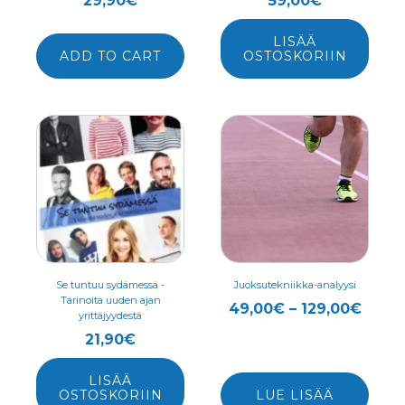
29,90
€
59,00
€
LISÄÄ
ADD TO CART
OSTOSKORIIN
Tällä
tuotteella
on
useampi
muunnelma.
Voit
tehdä
valinnat
Se tuntuu sydämessä -
Juoksutekniikka-analyysi
Tarinoita uuden ajan
tuotteen
Hinta
49,00
€
–
129,00
€
yrittäjyydestä
sivulla.
49,0
21,90
€
-
129,0
LISÄÄ
OSTOSKORIIN
LUE LISÄÄ