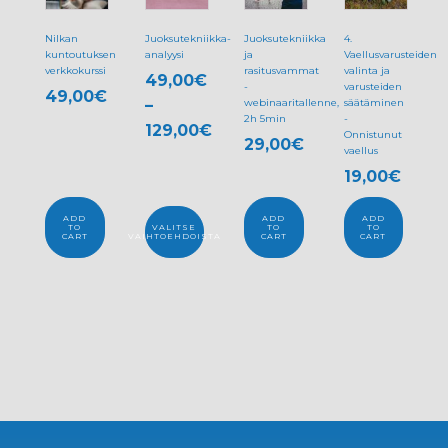
on
useampi
Nilkan
Juoksutekniikka-
Juoksutekniikka
4.
kuntoutuksen
muunnelma.
analyysi
ja
Vaellusvarusteiden
verkkokurssi
rasitusvammat
valinta ja
49,00
€
Voit
-
varusteiden
49,00
€
–
webinaaritallenne,
säätäminen
tehdä
2h 5min
-
129,00
€
valinnat
Onnistunut
29,00
€
vaellus
Hintaluokka:
tuotteen
19,00
€
49,00€
sivulla.
-
ADD
ADD
ADD
129,00€
TO
VALITSE
TO
TO
CART
VAIHTOEHDOISTA
CART
CART