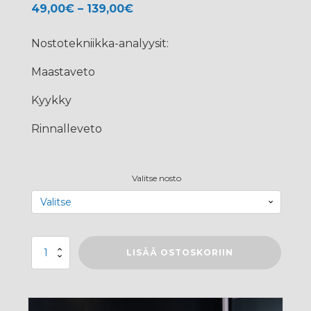
Hintaluokka:
49,00
€
–
139,00
€
49,00€
-
Nostotekniikka-analyysit:
139,00€
Maastaveto
Kyykky
Rinnalleveto
Valitse nosto
Nostotekniikka-
LISÄÄ OSTOSKORIIN
analyysit
määrä