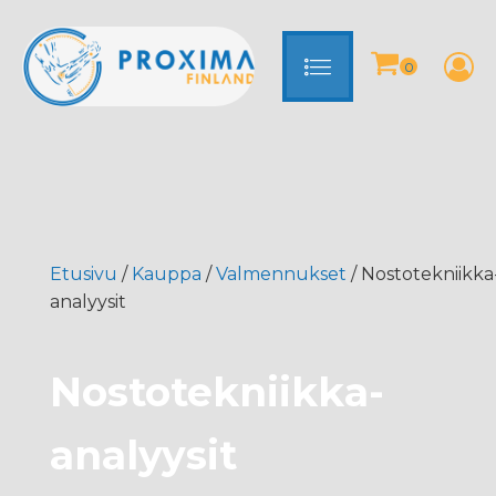
Etusivu
/
Kauppa
/
Valmennukset
/ Nostotekniikka
analyysit
Nostotekniikka-
analyysit