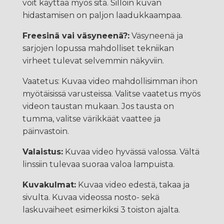
voit käyttää myös sitä. Silloin kuvan
hidastamisen on paljon laadukkaampaa.
Freesinä vai väsyneenä?:
Väsyneenä ja
sarjojen lopussa mahdolliset tekniikan
virheet tulevat selvemmin näkyviin.
Vaatetus: Kuvaa video mahdollisimman ihon
myötäisissä varusteissa. Valitse vaatetus myös
videon taustan mukaan. Jos tausta on
tumma, valitse värikkäät vaattee ja
päinvastoin.
Valaistus:
Kuvaa video hyvässä valossa. Vältä
linssiin tulevaa suoraa valoa lampuista.
Kuvakulmat:
Kuvaa video edestä, takaa ja
sivulta. Kuvaa videossa nosto- sekä
laskuvaiheet esimerkiksi 3 toiston ajalta.