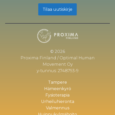
Tilaa uutiskirje
© 2026
Proxima Finland / Optimal Human
Movement Oy
y-tunnus: 2748793-9
Tampere
Hämeenkyrö
Fysioterapia
Urheiluhieronta
Valmennus
Huippukylmähoito