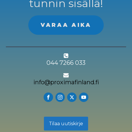
tunnin sisällä!
VARAA AIKA
044 7266 033
info@proximafinland.fi
Tilaa uutiskirje