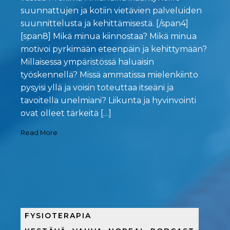
suunnattujen ja kotiin vietävien palveluiden
suunnittelusta ja kehittämisestä. [/span4]
[span8] Mikä minua kiinnostaa? Mikä minua
motivoi pyrkimään eteenpäin ja kehittymään?
Millaisessa ympäristössä haluaisin
työskennellä? Missä ammatissa mielenkiinto
pysyisi yllä ja voisin toteuttaa itseäni ja
tavoitella unelmiani? Liikunta ja hyvinvointi
ovat olleet tärkeitä […]
Read More
FYSIOTERAPIA