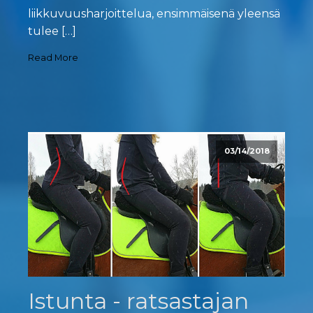
liikkuvuusharjoittelua, ensimmäisenä yleensä
tulee […]
Read More
03/14/2018
Istunta - ratsastajan