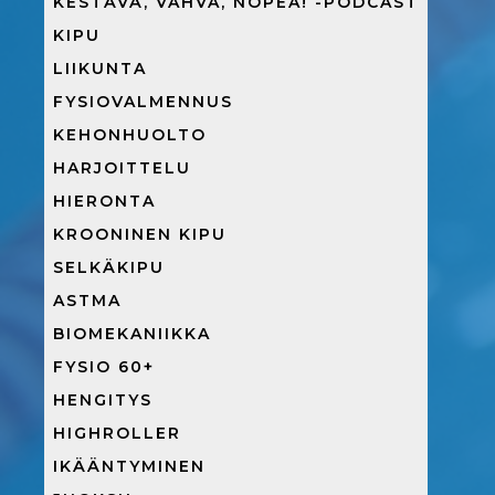
KESTÄVÄ, VAHVA, NOPEA! -PODCAST
KIPU
LIIKUNTA
FYSIOVALMENNUS
KEHONHUOLTO
HARJOITTELU
HIERONTA
KROONINEN KIPU
SELKÄKIPU
ASTMA
BIOMEKANIIKKA
FYSIO 60+
HENGITYS
HIGHROLLER
IKÄÄNTYMINEN