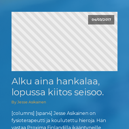
04/03/2017
Alku aina hankalaa,
lopussa kiitos seisoo.
By Jesse Asikainen
[columns] [span4] Jesse Asikainen on
fysioterapeutti ja koulutettu hieroja. Hän
vastaa Proxima Finlandilla ikääntyneille