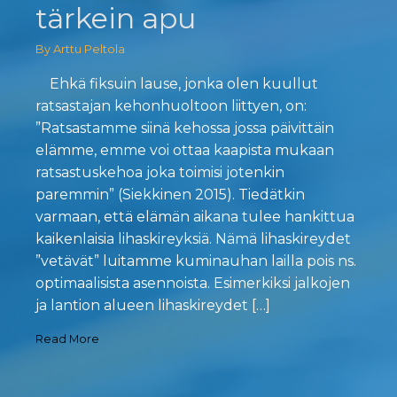
tärkein apu
By Arttu Peltola
Ehkä fiksuin lause, jonka olen kuullut
ratsastajan kehonhuoltoon liittyen, on:
”Ratsastamme siinä kehossa jossa päivittäin
elämme, emme voi ottaa kaapista mukaan
ratsastuskehoa joka toimisi jotenkin
paremmin” (Siekkinen 2015). Tiedätkin
varmaan, että elämän aikana tulee hankittua
kaikenlaisia lihaskireyksiä. Nämä lihaskireydet
”vetävät” luitamme kuminauhan lailla pois ns.
optimaalisista asennoista. Esimerkiksi jalkojen
ja lantion alueen lihaskireydet […]
Read More