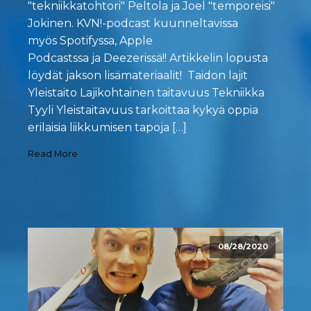
"tekniikkatohtori" Peltola ja Joel "temporeisi"
Jokinen. KVN!-podcast kuunneltavissa
myös Spotifyssa, Apple
Podcastssa ja Deezerissä!! Artikkelin lopusta
löydät jakson lisämateriaalit! Taidon lajit
Yleistaito Lajikohtainen taitavuus Tekniikka
Tyyli Yleistaitavuus tarkoittaa kykyä oppia
erilaisia liikkumisen tapoja […]
Read More
08/28/2020