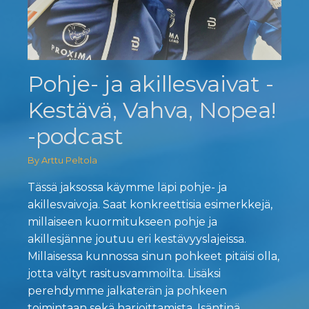
Pohje- ja akillesvaivat -
Kestävä, Vahva, Nopea!
-podcast
By Arttu Peltola
Tässä jaksossa käymme läpi pohje- ja
akillesvaivoja. Saat konkreettisia esimerkkejä,
millaiseen kuormitukseen pohje ja
akillesjänne joutuu eri kestävyyslajeissa.
Millaisessa kunnossa sinun pohkeet pitäisi olla,
jotta vältyt rasitusvammoilta. Lisäksi
perehdymme jalkaterän ja pohkeen
toimintaan sekä harjoittamista. Isäntinä