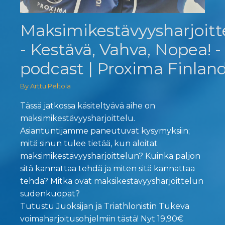
Maksimikestävyysharjoitt
- Kestävä, Vahva, Nopea! -
podcast | Proxima Finlan
By Arttu Peltola
Tässä jatkossa käsiteltyävä aihe on
maksimikestävyysharjoittelu.
Asiantuntijamme paneutuvat kysymyksiin;
mitä sinun tulee tietää, kun aloitat
maksimikestävyysharjoittelun? Kuinka paljon
sitä kannattaa tehdä ja miten sitä kannattaa
tehdä? Mitkä ovat maksikestävyysharjoittelun
sudenkuopat?
Tutustu Juoksijan ja Triathlonistin Tukeva
voimaharjoitusohjelmiin tästä! Nyt 19,90€