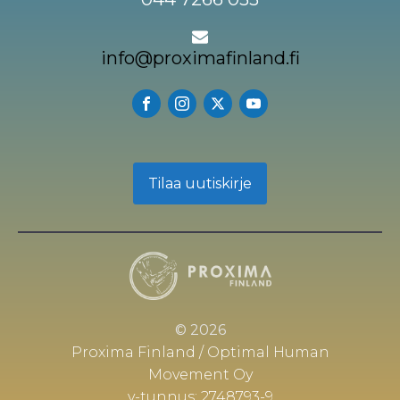
info@proximafinland.fi
Tilaa uutiskirje
© 2026
Proxima Finland / Optimal Human
Movement Oy
y-tunnus: 2748793-9