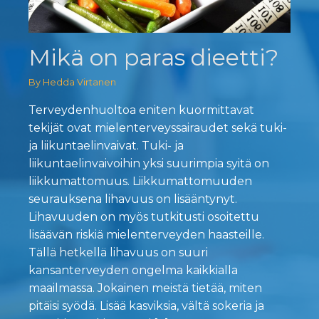
Mikä on paras dieetti?
By Hedda Virtanen
Terveydenhuoltoa eniten kuormittavat
tekijät ovat mielenterveyssairaudet sekä tuki-
ja liikuntaelinvaivat. Tuki- ja
liikuntaelinvaivoihin yksi suurimpia syitä on
liikkumattomuus. Liikkumattomuuden
seurauksena lihavuus on lisääntynyt.
Lihavuuden on myös tutkitusti osoitettu
lisäävän riskiä mielenterveyden haasteille.
Tällä hetkellä lihavuus on suuri
kansanterveyden ongelma kaikkialla
maailmassa. Jokainen meistä tietää, miten
pitäisi syödä. Lisää kasviksia, vältä sokeria ja