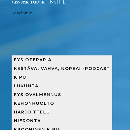
rasvaisia ruokia… Netti […]
Read More
FYSIOTERAPIA
KESTÄVÄ, VAHVA, NOPEA! -PODCAST
KIPU
LIIKUNTA
FYSIOVALMENNUS
KEHONHUOLTO
HARJOITTELU
HIERONTA
KROONINEN KIPU