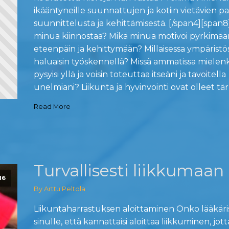
ikääntyneille suunnattujen ja kotiin vietävien p
suunnittelusta ja kehittämisestä. [/span4][span8
minua kiinnostaa? Mikä minua motivoi pyrkimää
eteenpäin ja kehittymään? Millaisessa ympäristö
haluaisin työskennellä? Missä ammatissa mielenk
pysyisi yllä ja voisin toteuttaa itseäni ja tavoitella
unelmiani? Liikunta ja hyvinvointi ovat olleet tär
Read More
Turvallisesti liikkumaan
16
By Arttu Peltola
Liikuntaharrastuksen aloittaminen Onko lääkäri
sinulle, että kannattaisi aloittaa liikkuminen, jott