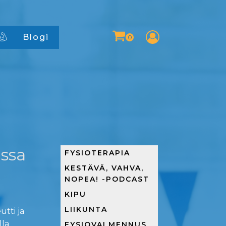
Blogi
ussa
FYSIOTERAPIA
KESTÄVÄ, VAHVA,
NOPEA! -PODCAST
KIPU
LIIKUNTA
utti ja
lla
FYSIOVALMENNUS