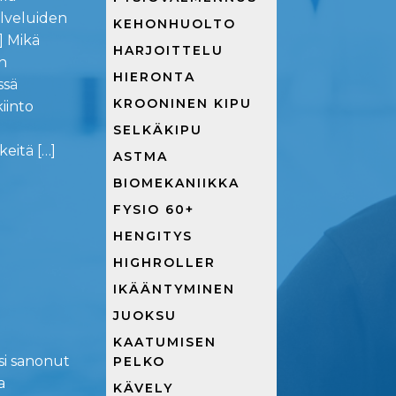
alveluiden
KEHONHUOLTO
] Mikä
HARJOITTELU
n
HIERONTA
ssä
KROONINEN KIPU
iinto
SELKÄKIPU
keitä […]
ASTMA
BIOMEKANIIKKA
FYSIO 60+
HENGITYS
HIGHROLLER
IKÄÄNTYMINEN
JUOKSU
KAATUMISEN
si sanonut
PELKO
a
KÄVELY