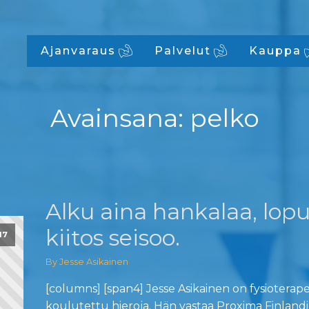
Ajanvaraus
Palvelut
Kauppa
Avainsana:
pelko
Alku aina hankalaa, lop
kiitos seisoo.
17
By Jesse Asikainen
[columns] [span4] Jesse Asikainen on fysioterape
koulutettu hieroja. Hän vastaa Proxima Finlandi