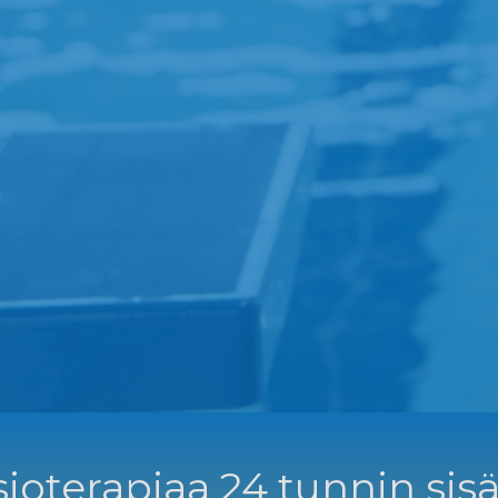
ioterapiaa 24 tunnin sisä