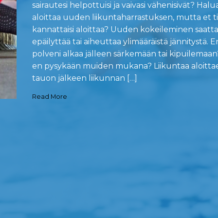
sairautesi helpottuisi ja vaivasi vähenisivät? Halua
aloittaa uuden liikuntaharrastuksen, mutta et t
kannattaisi aloittaa? Uuden kokeileminen saatta
epäilyttää tai aiheuttaa ylimääräistä jännitystä. E
polveni alkaa jälleen särkemään tai kipuilemaan?
en pysykään muiden mukana? Liikuntaa aloittae
tauon jälkeen liikunnan […]
Read More