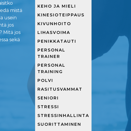
isitko
KEHO JA MIELI
iedä mistä
KINESIOTEIPPAUS
a usein
KIVUNHOITO
ntä jos
 Mitä jos
LIHASVOIMA
ssa sekä
PENIKKATAUTI
PERSONAL
TRAINER
PERSONAL
TRAINING
POLVI
RASITUSVAMMAT
SENIORI
STRESSI
STRESSINHALLINTA
SUORITTAMINEN