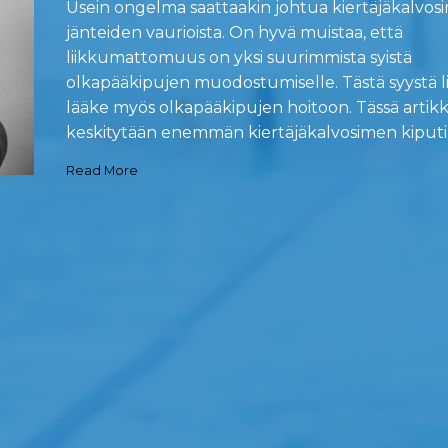
Usein ongelma saattaakin johtua kiertäjäkalvos
jänteiden vaurioista. On hyvä muistaa, että
liikkumattomuus on yksi suurimmista syistä
olkapääkipujen muodostumiselle. Tästä syystä l
lääke myös olkapääkipujen hoitoon. Tässä artikk
keskitytään enemmän kiertäjäkalvosimen kiputilo
Read More