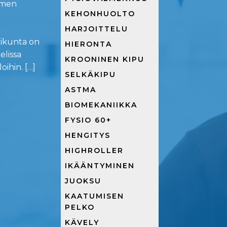
imen
KEHONHUOLTO
HARJOITTELU
iikunta on
HIERONTA
elissa
KROONINEN KIPU
ihin. […]
SELKÄKIPU
ASTMA
BIOMEKANIIKKA
FYSIO 60+
HENGITYS
HIGHROLLER
IKÄÄNTYMINEN
JUOKSU
KAATUMISEN
PELKO
KÄVELY