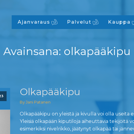
Ajanvaraus
Palvelut
Kauppa
Avainsana:
olkapääkipu
Olkapääkipu
23
By Jani Patanen
Olkapääkipu on yleistä ja kivulla voi olla useita eri
Yleisiä olkapään kiputiloja aiheuttavia tekijöitä vo
esimerkiksi nivelrikko, jäätynyt olkapää tai jän