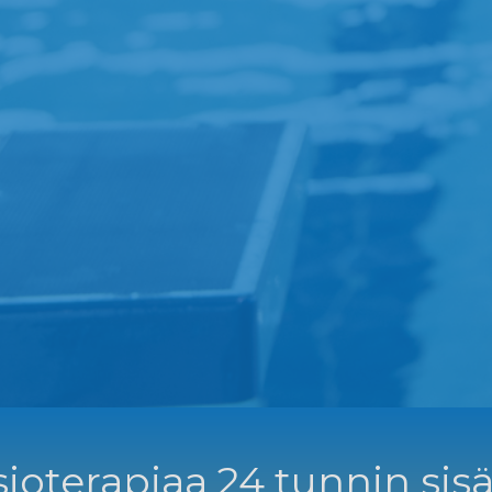
ioterapiaa 24 tunnin sisä