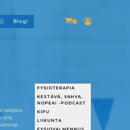
Blogi
FYSIOTERAPIA
KESTÄVÄ, VAHVA,
NOPEA! -PODCAST
 tekijöitä.
KIPU
i olla
LIIKUNTA
nevammat.
FYSIOVALMENNUS