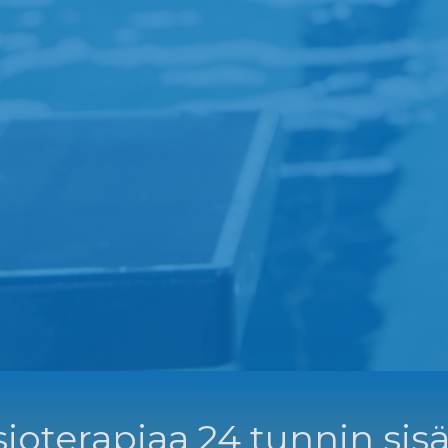
ioterapiaa 24 tunnin sisä