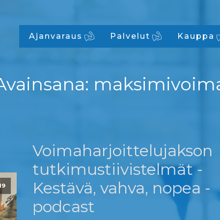
Ajanvaraus
Palvelut
Kauppa
Avainsana:
maksimivoim
Voimaharjoittelujakson
tutkimustiivistelmät -
Kestävä, vahva, nopea -
19
podcast