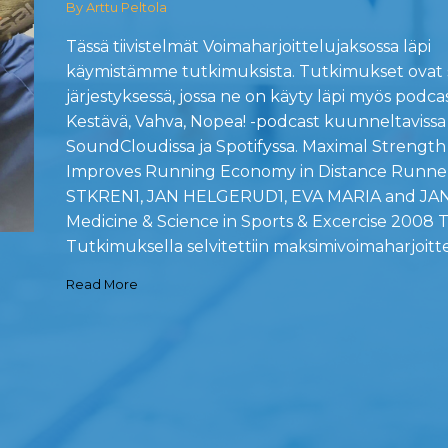
By Arttu Peltola
Tässä tiivistelmät Voimaharjoittelujaksossa läpi
käymistämme tutkimuksista. Tutkimukset ovat
järjestyksessä, jossa ne on käyty läpi myös podcas
Kestävä, Vahva, Nopea! -podcast kuunneltavissa
SoundCloudissa ja Spotifyssa. Maximal Strength
Improves Running Economy in Distance Runne
STKREN1, JAN HELGERUD1, EVA MARIA and JA
Medicine & Science in Sports & Excercise 2008 T
Tutkimuksella selvitettiin maksimivoimaharjoitt
Read More