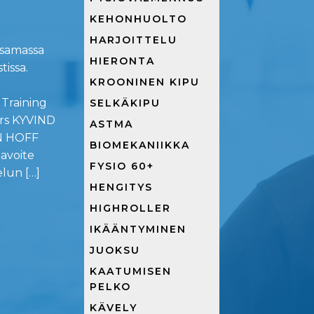
KEHONHUOLTO
HARJOITTELU
 samassa
HIERONTA
tissa.
KROONINEN KIPU
 Training
SELKÄKIPU
rs KYVIND
ASTMA
N HOFF
BIOMEKANIIKKA
avoite
FYSIO 60+
elun […]
HENGITYS
HIGHROLLER
IKÄÄNTYMINEN
JUOKSU
KAATUMISEN
PELKO
KÄVELY