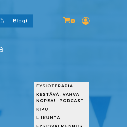
Blogi
a
FYSIOTERAPIA
KESTÄVÄ, VAHVA,
NOPEA! -PODCAST
KIPU
LIIKUNTA
FYSIOVALMENNUS