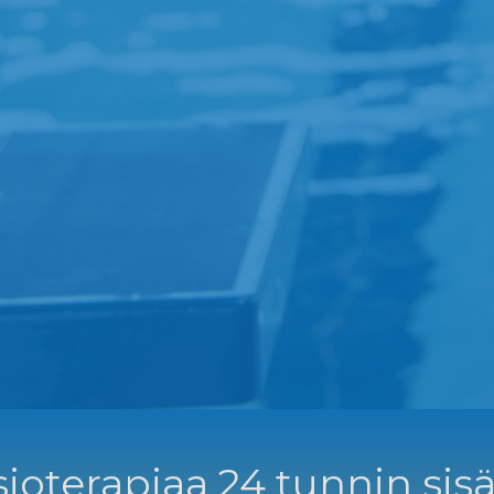
ioterapiaa 24 tunnin sisä