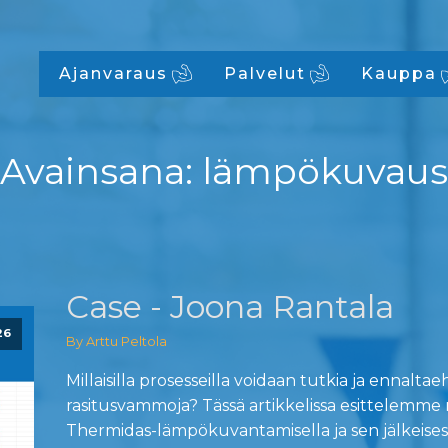
Ajanvaraus
Palvelut
Kauppa
Avainsana:
lämpökuvaus
Case - Joona Rantala
26
By Arttu Peltola
Millaisilla prosesseilla voidaan tutkia ja ennaltae
rasitusvammoja? Tässä artikkelissa esittelemme
Thermidas-lämpökuvantamisella ja sen jälkeises