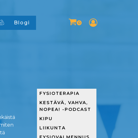
Blogi
FYSIOTERAPIA
KESTÄVÄ, VAHVA,
NOPEA! -PODCAST
hkäistä
KIPU
 miten
LIIKUNTA
tä
FYSIOVALMENNUS