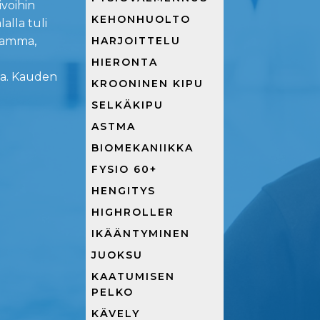
ivoihin
KEHONHUOLTO
alla tuli
HARJOITTELU
vamma,
HIERONTA
na. Kauden
KROONINEN KIPU
SELKÄKIPU
ASTMA
BIOMEKANIIKKA
FYSIO 60+
HENGITYS
HIGHROLLER
IKÄÄNTYMINEN
JUOKSU
KAATUMISEN
PELKO
KÄVELY