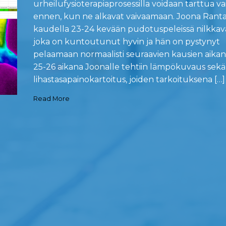
urheilufysioterapiaprosessilla voidaan tarttua va
ennen, kun ne alkavat vaivaamaan. Joona Rantal
kaudella 23-24 kevään pudotuspeleissä nilkka
joka on kuntoutunut hyvin ja hän on pystynyt
pelaamaan normaalisti seuraavien kausien aika
25-26 aikana Joonalle tehtiin lämpökuvaus sekä
lihastasapainokartoitus, joiden tarkoituksena […]
Read More