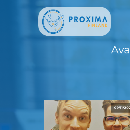
Ava
09/11/20