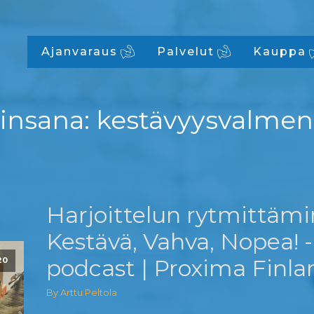
Ajanvaraus
Palvelut
Kauppa
insana:
kestävyysvalme
Harjoittelun rytmittämi
Kestävä, Vahva, Nopea! -
podcast | Proxima Finla
20
By Arttu Peltola