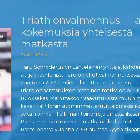
Triathlonvalmennus - T
kokemuksia yhteisestä
19
matkasta
By Arttu Peltola
Taru Schroderus on Lahtelainen yrittäjä, kahde
äiti ja triathlonisti. Taru on ollut valmennuksess
vuodesta 2014 lähtien aloitettuaan joitain vuos
triathlonharrastuksen. Yhteinen matka on ollut
tuloksekas. Mainittakoon saavutuksista muun 
kaksi triathlonin suomenmestaruutta omassa ikä
sekä Ironman Tallinnan toinen sija omassa ikäsar
Parhaimmillan Ironman- matka on kulkenut
Barcelonassa vuonna 2018 huimaa kyytiä aikaan 