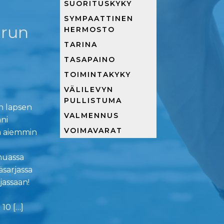
SUORITUSKYKY
SYMPAATTINEN
arun
HERMOSTO
TARINA
TASAPAINO
TOIMINTAKYKY
VÄLILEVYN
PULLISTUMA
n lapsen
VALMENNUS
ani
VOIMAVARAT
ia aiemmin
muassa
sarjassa
jassaan!
10 […]