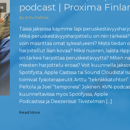
podcast | Proxima Finla
20
By Arttu Peltola
Tässä jaksossa käymme läpi peruskestävyysharjo
Miksi peruskestävyysharjoittelu on niin tärkeää
voin määrittää omat sykealueeni? Mistä tiedän 
harjoitellut liian kovaa? Miksi nuoren, lajista rii
on tärkeä harjoittaa peruskestävyyttä? Miten nai
miesten harjoittelu eroaa? Voit kuunnella jakso
Spotifysta, Apple Castissa tai Sound Cloudista! Is
toimivat fysioterapeutit Arttu ”tekniikkatohtori”
Peltola ja Joel ”temporeisi” Jokinen. KVN-podcas
kuunneltavissa myös Spotifyssa, Apple
Podcastssa ja Deezerissä! Tiivistelmän […]
Read More