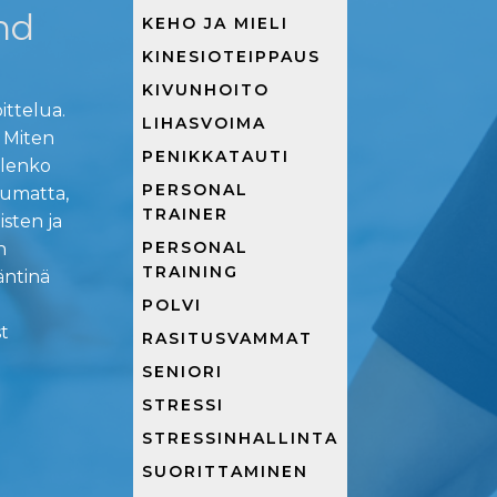
nd
KEHO JA MIELI
KINESIOTEIPPAUS
KIVUNHOITO
ittelua.
LIHASVOIMA
? Miten
PENIKKATAUTI
olenko
PERSONAL
ppumatta,
TRAINER
sten ja
PERSONAL
n
TRAINING
äntinä
POLVI
t
RASITUSVAMMAT
SENIORI
STRESSI
STRESSINHALLINTA
SUORITTAMINEN