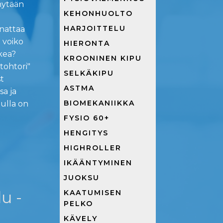
nytään
KEHONHUOLTO
HARJOITTELU
nnattaa
a voiko
HIERONTA
rkea?
KROONINEN KIPU
tohtori"
SELKÄKIPU
t
ASTMA
sa ja
BIOMEKANIIKKA
nulla on
FYSIO 60+
HENGITYS
HIGHROLLER
IKÄÄNTYMINEN
JUOKSU
u -
KAATUMISEN
PELKO
KÄVELY