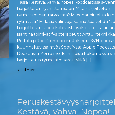
Tässä Kestävä, vahva, nopea! -podcastissa syven
harjoittelun rytmittämiseen. Mitä harjoittelun
rytmittäminen tarkoittaa? Miksi harjoittelua ka
rytmittää? Millaisia valintoja kannattaa tehdä? J
harjoittelun saada kätevästi osaksi kiireistäkin a
Isäntinä toimivat fysioterapeutit Arttu "tekniikka
Peltola ja Joel "temporeisi" Jokinen. KVN-podcas
kuunneltavissa myös Spotifyssa, Apple Podcasts
Deezerissä! Kerro meille, millaisia kokemuksia si
harjottelun rytmittämisestä. Mikä […]
Read More
Peruskestävyysharjoittel
Kestävä, Vahva, Nopea! -