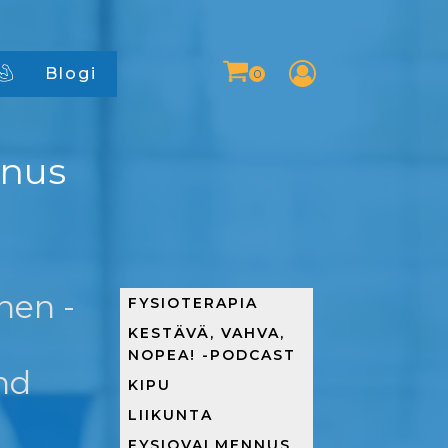
Blogi
nnus
nen -
FYSIOTERAPIA
KESTÄVÄ, VAHVA,
NOPEA! -PODCAST
nd
KIPU
LIIKUNTA
FYSIOVALMENNUS