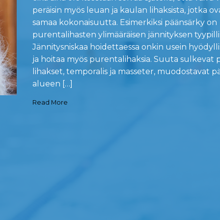
peräisin myös leuan ja kaulan lihaksista, jotka ov
samaa kokonaisuutta. Esimerkiksi päänsärky on
purentalihasten ylimääräisen jännityksen tyypilli
Jännitysniskaa hoidettaessa onkin usein hyödylli
ja hoitaa myös purentalihaksia. Suuta sulkevat p
lihakset, temporalis ja masseter, muodostavat p
alueen […]
Read More