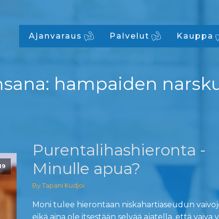
Ajanvaraus
Palvelut
Kauppa
nsana:
hampaiden narsku
Purentalihashieronta -
Minulle apua?
19
By Tapani Kudjoi
Moni tulee hierontaan niskahartiaseudun vaivoj
eikä aina ole itsestään selvää ajatella, että vaiva v