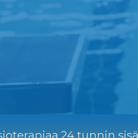
ioterapiaa 24 tunnin sisä