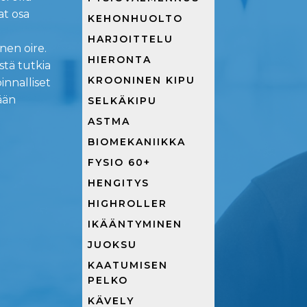
at osa
KEHONHUOLTO
HARJOITTELU
nen oire.
HIERONTA
stä tutkia
KROONINEN KIPU
innalliset
ään
SELKÄKIPU
ASTMA
BIOMEKANIIKKA
FYSIO 60+
HENGITYS
HIGHROLLER
IKÄÄNTYMINEN
JUOKSU
KAATUMISEN
PELKO
KÄVELY