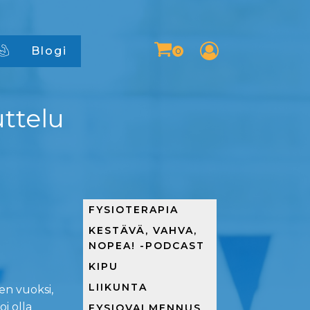
Blogi
ttelu
FYSIOTERAPIA
KESTÄVÄ, VAHVA,
NOPEA! -PODCAST
KIPU
LIIKUNTA
en vuoksi,
oi olla
FYSIOVALMENNUS