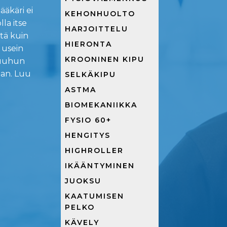
ääkäri ei
KEHONHUOLTO
lla itse
HARJOITTELU
ltä kuin
HIERONTA
 usein
KROONINEN KIPU
luuhun
an. Luu
SELKÄKIPU
ASTMA
BIOMEKANIIKKA
FYSIO 60+
HENGITYS
HIGHROLLER
IKÄÄNTYMINEN
JUOKSU
KAATUMISEN
PELKO
KÄVELY