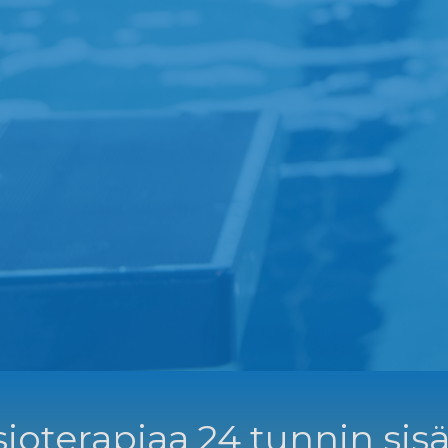
ioterapiaa 24 tunnin sisä