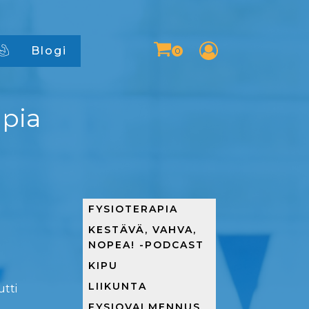
Blogi
apia
FYSIOTERAPIA
KESTÄVÄ, VAHVA,
NOPEA! -PODCAST
KIPU
LIIKUNTA
utti
FYSIOVALMENNUS