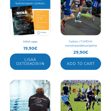
Juoksu | TUKEVA-
MINÄ-opas
voimaharjoitteluohjelma
19,90
€
29,90
€
LISÄÄ
OSTOSKORIIN
ADD TO CART