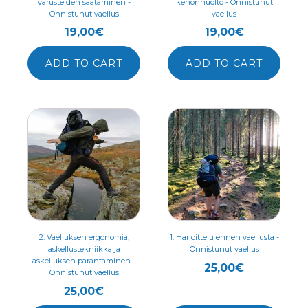
varusteiden säätäminen -
kehonhuolto - Onnistunut
Onnistunut vaellus
vaellus
19,00
€
19,00
€
ADD TO CART
ADD TO CART
2. Vaelluksen ergonomia,
1. Harjoittelu ennen vaellusta -
askellustekniikka ja
Onnistunut vaellus
askelluksen parantaminen -
25,00
€
Onnistunut vaellus
25,00
€