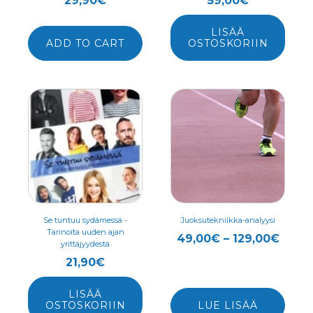
29,90
€
59,00
€
LISÄÄ
ADD TO CART
OSTOSKORIIN
Tällä
tuotteella
on
useampi
muunnelma.
Voit
tehdä
valinnat
Se tuntuu sydämessä -
Juoksutekniikka-analyysi
Tarinoita uuden ajan
tuotteen
Hinta
49,00
€
–
129,00
€
yrittäjyydestä
sivulla.
49,0
21,90
€
-
129,0
LISÄÄ
OSTOSKORIIN
LUE LISÄÄ