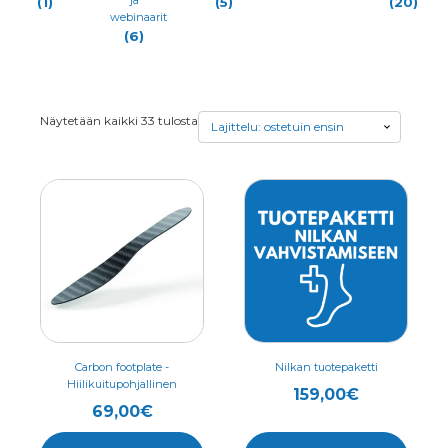
(1)
(5)
(20)
webinaarit
(6)
Suosituimmat
Näytetään kaikki 33 tulosta
ensin
Tällä
Tällä
tuotteella
tuotteella
on
on
useampi
useampi
muunnelma.
muunnelma.
Voit
Voit
tehdä
tehdä
valinnat
valinnat
Carbon footplate -
Nilkan tuotepaketti
Hiilikuitupohjallinen
tuotteen
tuotteen
159,00
€
69,00
€
sivulla.
sivulla.