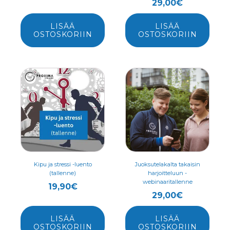
29,00
€
LISÄÄ
LISÄÄ
OSTOSKORIIN
OSTOSKORIIN
Kipu ja stressi -luento
Juoksutelakalta takaisin
(tallenne)
harjoitteluun -
webinaaritallenne
19,90
€
29,00
€
LISÄÄ
LISÄÄ
OSTOSKORIIN
OSTOSKORIIN