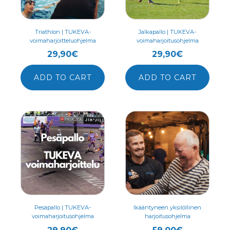
Triathlon | TUKEVA-
Jalkapallo | TUKEVA-
voimaharjoitteluohjelma
voimaharjoitusohjelma
29,90
€
29,90
€
ADD TO CART
ADD TO CART
Pesäpallo | TUKEVA-
Ikääntyneen yksilöllinen
voimaharjoitusohjelma
harjoitusohjelma