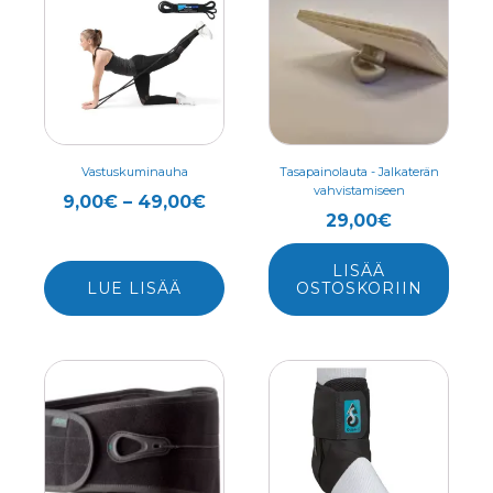
tuotteella
on
useampi
muunnelma.
Voit
tehdä
valinnat
Vastuskuminauha
Tasapainolauta - Jalkaterän
vahvistamiseen
tuotteen
Hintaluokka:
9,00
€
–
49,00
€
29,00
€
sivulla.
9,00€
-
LISÄÄ
49,00€
LUE LISÄÄ
OSTOSKORIIN
Tällä
Tällä
tuotteella
tuotteella
on
on
useampi
useampi
muunnelma.
muunnelma.