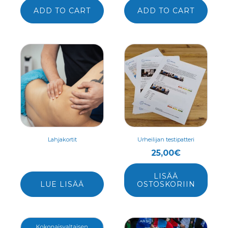
ADD TO CART
ADD TO CART
Lahjakortit
Urheilijan testipatteri
25,00
€
LISÄÄ
LUE LISÄÄ
OSTOSKORIIN