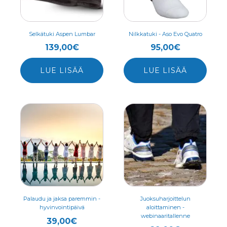
Voit
Voit
tehdä
tehdä
valinnat
valinnat
Selkätuki Aspen Lumbar
Nilkkatuki - Aso Evo Quatro
tuotteen
tuotteen
139,00
€
95,00
€
sivulla.
sivulla.
LUE LISÄÄ
LUE LISÄÄ
Palaudu ja jaksa paremmin -
Juoksuharjoittelun
hyvinvointipäivä
aloittaminen -
webinaaritallenne
39,00
€