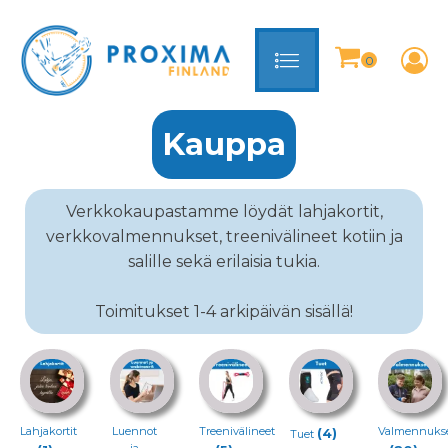
Kauppa
Verkkokaupastamme löydät lahjakortit,
verkkovalmennukset, treenivälineet kotiin ja
salille sekä erilaisia tukia.
Toimitukset 1-4 arkipäivän sisällä!
Lahjakortit
Luennot
Treenivälineet
Valmennuks
(4)
Tuet
ja