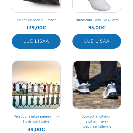
Voit
Voit
tehdä
tehdä
valinnat
valinnat
Selkätuki Aspen Lumbar
Nilkkatuki - Aso Evo Quatro
tuotteen
tuotteen
139,00
€
95,00
€
sivulla.
sivulla.
LUE LISÄÄ
LUE LISÄÄ
Palaudu ja jaksa paremmin -
Juoksuharjoittelun
hyvinvointipäivä
aloittaminen -
webinaaritallenne
39,00
€