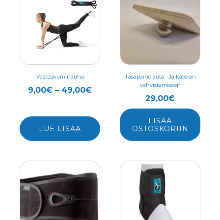
tuotteella
on
useampi
muunnelma.
Voit
tehdä
valinnat
Vastuskuminauha
Tasapainolauta - Jalkaterän
vahvistamiseen
tuotteen
Hintaluokka:
9,00
€
–
49,00
€
29,00
€
sivulla.
9,00€
-
LISÄÄ
49,00€
LUE LISÄÄ
OSTOSKORIIN
Tällä
Tällä
tuotteella
tuotteella
on
on
useampi
useampi
muunnelma.
muunnelma.