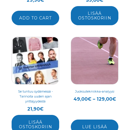
29,90
€
59,00
€
LISÄÄ
ADD TO CART
OSTOSKORIIN
Tällä
tuotteella
on
useampi
muunnelma.
Voit
tehdä
valinnat
Se tuntuu sydämessä -
Juoksutekniikka-analyysi
Tarinoita uuden ajan
tuotteen
Hinta
49,00
€
–
129,00
€
yrittäjyydestä
sivulla.
49,0
21,90
€
-
129,0
LISÄÄ
OSTOSKORIIN
LUE LISÄÄ