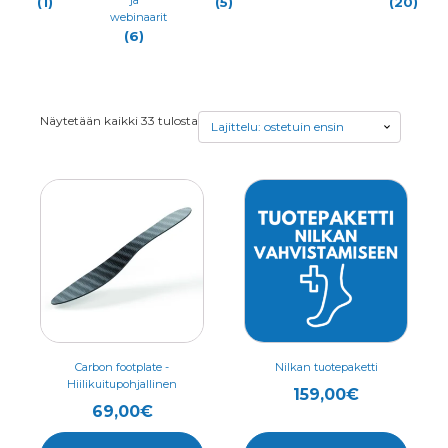
(1)
(5)
(20)
webinaarit
(6)
Suosituimmat
Näytetään kaikki 33 tulosta
ensin
Tällä
Tällä
tuotteella
tuotteella
on
on
useampi
useampi
muunnelma.
muunnelma.
Voit
Voit
tehdä
tehdä
valinnat
valinnat
Carbon footplate -
Nilkan tuotepaketti
Hiilikuitupohjallinen
tuotteen
tuotteen
159,00
€
69,00
€
sivulla.
sivulla.