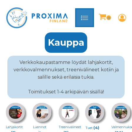
Kauppa
Verkkokaupastamme löydät lahjakortit,
verkkovalmennukset, treenivälineet kotiin ja
salille sekä erilaisia tukia.
Toimitukset 1-4 arkipäivän sisällä!
Lahjakortit
Luennot
Treenivälineet
Valmennuks
(4)
Tuet
ja