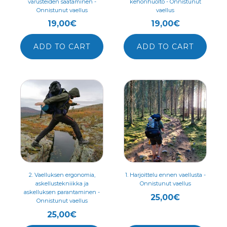
varusteiden säätäminen -
kehonhuolto - Onnistunut
Onnistunut vaellus
vaellus
19,00
€
19,00
€
ADD TO CART
ADD TO CART
2. Vaelluksen ergonomia,
1. Harjoittelu ennen vaellusta -
askellustekniikka ja
Onnistunut vaellus
askelluksen parantaminen -
25,00
€
Onnistunut vaellus
25,00
€