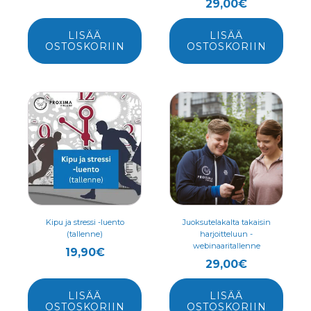
29,00
€
LISÄÄ
LISÄÄ
OSTOSKORIIN
OSTOSKORIIN
Kipu ja stressi -luento
Juoksutelakalta takaisin
(tallenne)
harjoitteluun -
webinaaritallenne
19,90
€
29,00
€
LISÄÄ
LISÄÄ
OSTOSKORIIN
OSTOSKORIIN