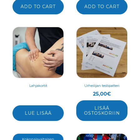
ADD TO CART
ADD TO CART
Lahjakortit
Urheilijan testipatteri
25,00
€
LISÄÄ
LUE LISÄÄ
OSTOSKORIIN