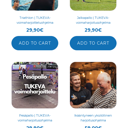
Triathlon | TUKEVA-
Jalkapallo | TUKEVA-
voimaharjoitteluohjelma
voimaharjoitusohjelma
29,90
€
29,90
€
ADD TO CART
ADD TO CART
Pesäpallo | TUKEVA-
Ikääntyneen yksilöllinen
voimaharjoitusohjelma
harjoitusohjelma