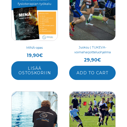
Juoksu | TUKEVA-
MINÄ-opas
voimaharjoitteluohjelma
19,90
€
29,90
€
LISÄÄ
OSTOSKORIIN
ADD TO CART