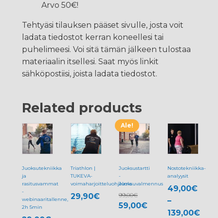
Arvo 50€!
Tehtyäsi tilauksen pääset sivulle, josta voit
ladata tiedostot kerran koneellesi tai
puhelimeesi. Voi sitä tämän jälkeen tulostaa
materiaalin itsellesi. Saat myös linkit
sähköpostiisi, joista ladata tiedostot.
Related products
Ale!
Tällä
Tällä
tuotteella
tuotteella
on
on
useampi
useampi
Juoksutekniikka
Triathlon |
Juoksustartti
Nostotekniikka-
ja
TUKEVA-
muunnelma.
-
muunnelma.
analyysit
rasitusvammat
voimaharjoitteluohjelma
Juoksuvalmennus
49,00
€
Voit
Voit
-
99,00
€
29,90
€
webinaaritallenne,
–
tehdä
tehdä
Alkuperäinen
Nykyinen
59,00
€
2h 5min
139,00
€
valinnat
valinnat
hinta
hinta