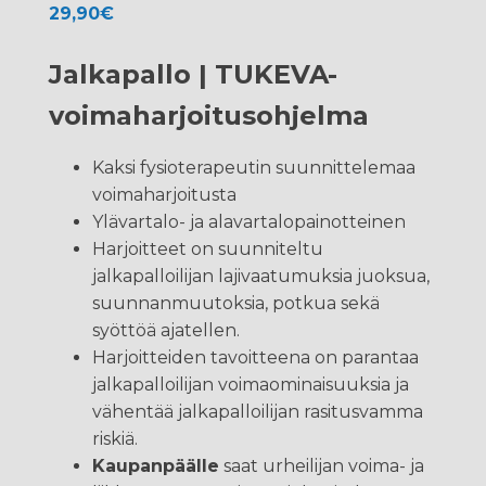
29,90
€
Jalkapallo | TUKEVA-
voimaharjoitusohjelma
Kaksi fysioterapeutin suunnittelemaa
voimaharjoitusta
Ylävartalo- ja alavartalopainotteinen
Harjoitteet on suunniteltu
jalkapalloilijan lajivaatumuksia juoksua,
suunnanmuutoksia, potkua sekä
syöttöä ajatellen.
Harjoitteiden tavoitteena on parantaa
jalkapalloilijan voimaominaisuuksia ja
vähentää jalkapalloilijan rasitusvamma
riskiä.
Kaupanpäälle
saat urheilijan voima- ja