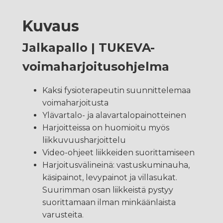
Kuvaus
Jalkapallo | TUKEVA-
voimaharjoitusohjelma
Kaksi fysioterapeutin suunnittelemaa
voimaharjoitusta
Ylävartalo- ja alavartalopainotteinen
Harjoitteissa on huomioitu myös
liikkuvuusharjoittelu
Video-ohjeet liikkeiden suorittamiseen
Harjoitusvälineinä: vastuskuminauha,
käsipainot, levypainot ja villasukat.
Suurimman osan liikkeistä pystyy
suorittamaan ilman minkäänlaista
varusteita.