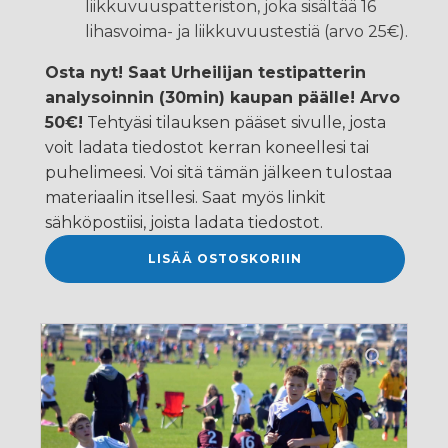
liikkuvuuspatteriston, joka sisältää 16
lihasvoima- ja liikkuvuustestiä (arvo 25€).
Osta nyt! Saat Urheilijan testipatterin
analysoinnin (30min) kaupan päälle! Arvo
50€!
Tehtyäsi tilauksen pääset sivulle, josta
voit ladata tiedostot kerran koneellesi tai
puhelimeesi. Voi sitä tämän jälkeen tulostaa
materiaalin itsellesi. Saat myös linkit
sähköpostiisi, joista ladata tiedostot.
Jalkapallo
LISÄÄ OSTOSKORIIN
|
TUKEVA-
voimaharjoitusohjelma
määrä