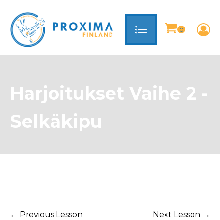
Harjoitukset Vaihe 2 -
Selkäkipu
←
Previous Lesson
Next Lesson
→