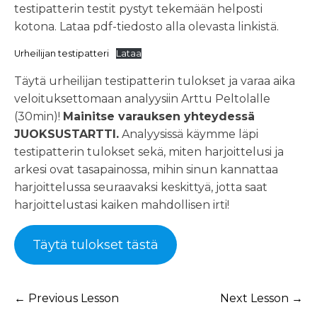
testipatterin testit pystyt tekemään helposti
kotona. Lataa pdf-tiedosto alla olevasta linkistä.
Urheilijan testipatteri
Lataa
Täytä urheilijan testipatterin tulokset ja varaa aika
veloituksettomaan analyysiin Arttu Peltolalle
(30min)!
Mainitse varauksen yhteydessä
JUOKSUSTARTTI.
Analyysissä käymme läpi
testipatterin tulokset sekä, miten harjoittelusi ja
arkesi ovat tasapainossa, mihin sinun kannattaa
harjoittelussa seuraavaksi keskittyä, jotta saat
harjoittelustasi kaiken mahdollisen irti!
Täytä tulokset tästä
←
Previous Lesson
Next Lesson
→