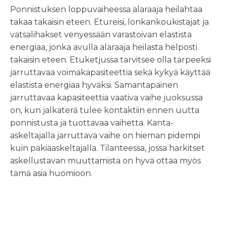
Ponnistuksen loppuvaiheessa alaraaja heilahtaa
takaa takaisin eteen. Etureisi, lonkankoukistajat ja
vatsalihakset venyessään varastoivan elastista
energiaa, jonka avulla alaraaja heilasta helposti
takaisin eteen. Etuketjussa tarvitsee olla tarpeeksi
jarruttavaa voimakapasiteettia sekä kykyä käyttää
elastista energiaa hyväksi. Samantapainen
jarruttavaa kapasiteettia vaativa vaihe juoksussa
on, kun jalkaterä tulee kontaktiin ennen uutta
ponnistusta ja tuottavaa vaihetta. Kanta-
askeltajalla jarruttava vaihe on hieman pidempi
kuin päkiäaskeltajalla. Tilanteessa, jossa harkitset
askellustavan muuttamista on hyvä ottaa myös
tämä asia huomioon.
TUKEVA -