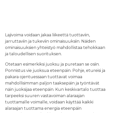
voimaharjoittelu
osana lajia
Lajivoima voidaan jakaa liikeettä tuottaviin,
jarruttaviin ja tukeviin ominaisuuksiin. Näiden
ominaisuuksien yhteistyö mahdollistaa tehokkaan
ja taloudellisen suorituksen.
Otetaan esimerkiksi juoksu ja puretaan se osiin.
Ponnistus vie juoksua eteenpäin. Pohje, etureisi ja
pakara ojentuessaan tuottavat voimaa
mahdollisimman paljon taaksepäin ja työntävät
näin juoksijaa eteenpäin. Kun keskivartalo tuottaa
tarpeeksi suuren vastavoiman alaraajan
tuottamalle voimalle, voidaan käyttää kaikki
alaraajan tuottama energia eteenpäin