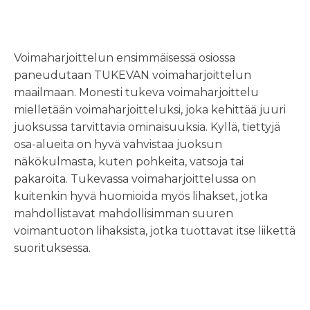
Voimaharjoittelun ensimmäisessä osiossa
paneudutaan TUKEVAN voimaharjoittelun
maailmaan. Monesti tukeva voimaharjoittelu
mielletään voimaharjoitteluksi, joka kehittää juuri
juoksussa tarvittavia ominaisuuksia. Kyllä, tiettyjä
osa-alueita on hyvä vahvistaa juoksun
näkökulmasta, kuten pohkeita, vatsoja tai
pakaroita. Tukevassa voimaharjoittelussa on
kuitenkin hyvä huomioida myös lihakset, jotka
mahdollistavat mahdollisimman suuren
voimantuoton lihaksista, jotka tuottavat itse liikettä
suorituksessa.
TUKEVA