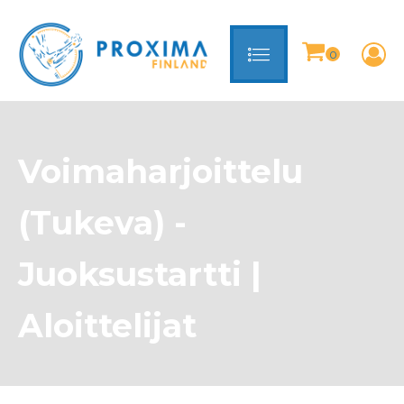
Voimaharjoittelu
(Tukeva) -
Juoksustartti |
Aloittelijat