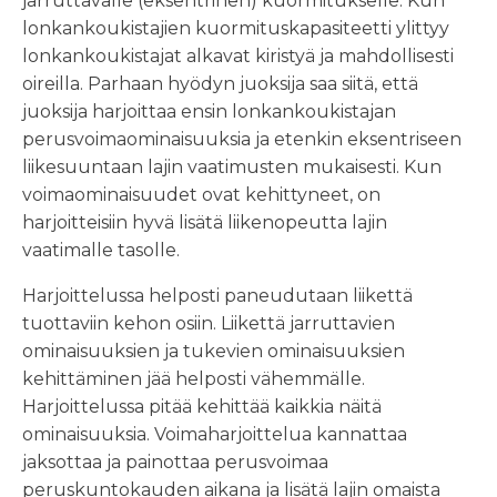
jarruttavalle (eksentrinen) kuormitukselle. Kun
lonkankoukistajien kuormituskapasiteetti ylittyy
lonkankoukistajat alkavat kiristyä ja mahdollisesti
oireilla. Parhaan hyödyn juoksija saa siitä, että
juoksija harjoittaa ensin lonkankoukistajan
perusvoimaominaisuuksia ja etenkin eksentriseen
liikesuuntaan lajin vaatimusten mukaisesti. Kun
voimaominaisuudet ovat kehittyneet, on
harjoitteisiin hyvä lisätä liikenopeutta lajin
vaatimalle tasolle.
Harjoittelussa helposti paneudutaan liikettä
tuottaviin kehon osiin. Liikettä jarruttavien
ominaisuuksien ja tukevien ominaisuuksien
kehittäminen jää helposti vähemmälle.
Harjoittelussa pitää kehittää kaikkia näitä
ominaisuuksia. Voimaharjoittelua kannattaa
jaksottaa ja painottaa perusvoimaa
peruskuntokauden aikana ja lisätä lajin omaista