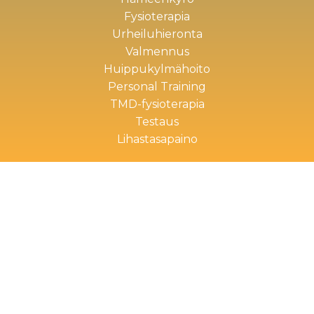
Fysioterapia
Urheiluhieronta
Valmennus
Huippukylmähoito
Personal Training
TMD-fysioterapia
Testaus
Lihastasapaino