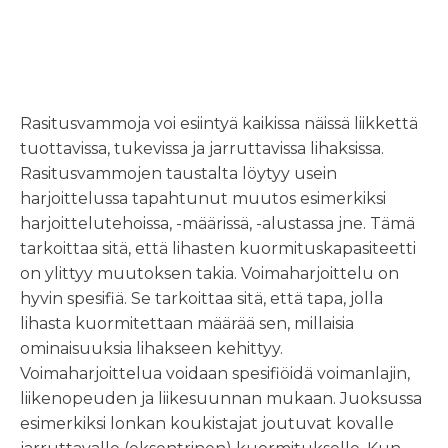
voimaharjoittelu ja
rasitusvammat
Rasitusvammoja voi esiintyä kaikissa näissä liikkettä
tuottavissa, tukevissa ja jarruttavissa lihaksissa.
Rasitusvammojen taustalta löytyy usein
harjoittelussa tapahtunut muutos esimerkiksi
harjoittelutehoissa, -määrissä, -alustassa jne. Tämä
tarkoittaa sitä, että lihasten kuormituskapasiteetti
on ylittyy muutoksen takia. Voimaharjoittelu on
hyvin spesifiä. Se tarkoittaa sitä, että tapa, jolla
lihasta kuormitettaan määrää sen, millaisia
ominaisuuksia lihakseen kehittyy.
Voimaharjoittelua voidaan spesifiöidä voimanlajin,
liikenopeuden ja liikesuunnan mukaan. Juoksussa
esimerkiksi lonkan koukistajat joutuvat kovalle