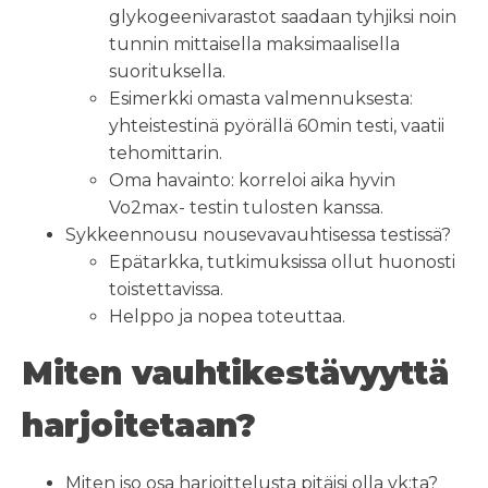
glykogeenivarastot saadaan tyhjiksi noin
tunnin mittaisella maksimaalisella
suorituksella.
Esimerkki omasta valmennuksesta:
yhteistestinä pyörällä 60min testi, vaatii
tehomittarin.
Oma havainto: korreloi aika hyvin
Vo2max- testin tulosten kanssa.
Sykkeennousu nousevavauhtisessa testissä?
Epätarkka, tutkimuksissa ollut huonosti
toistettavissa.
Helppo ja nopea toteuttaa.
Miten vauhtikestävyyttä
harjoitetaan?
Miten iso osa harjoittelusta pitäisi olla vk:ta?