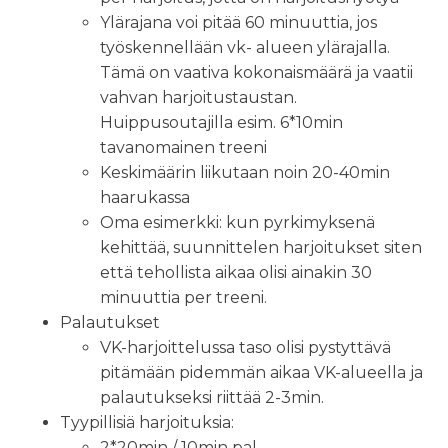
Ylärajana voi pitää 60 minuuttia, jos
työskennellään vk- alueen ylärajalla.
Tämä on vaativa kokonaismäärä ja vaatii
vahvan harjoitustaustan.
Huippusoutajilla esim. 6*10min
tavanomainen treeni
Keskimäärin liikutaan noin 20-40min
haarukassa
Oma esimerkki: kun pyrkimyksenä
kehittää, suunnittelen harjoitukset siten
että tehollista aikaa olisi ainakin 30
minuuttia per treeni.
Palautukset
VK-harjoittelussa taso olisi pystyttävä
pitämään pidemmän aikaa VK-alueella ja
palautukseksi riittää 2-3min.
Tyypillisiä harjoituksia:
2*20min / 10min pal.