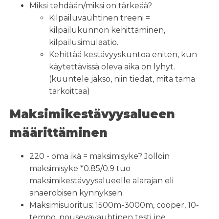
Miksi tehdään/miksi on tärkeää?
Kilpailuvauhtinen treeni =
kilpailukunnon kehittäminen,
kilpailusimulaatio.
Kehittää kestävyyskuntoa eniten, kun
käytettävissä oleva aika on lyhyt.
(kuuntele jakso, niin tiedät, mitä tämä
tarkoittaa)
Maksimikestävyysalueen
määrittäminen
220 - oma ikä = maksimisyke? Jolloin
maksimisyke *0.85/0.9 tuo
maksimikestävyysalueelle alarajan eli
anaerobisen kynnyksen
Maksimisuoritus: 1500m-3000m, cooper, 10-
tempo, nousevavauhtinen testi jne.