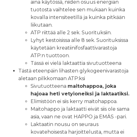
aina käytössä, niiden osuus energian
tuotosta vaihtelee sen mukaan kuinka
kovalla intensiteetillä ja kuinka pitkään
liikutaan.
ATP riittää alle 2 sek. Suorituksiin.
Lyhyt kestoisissa alle 8 sek. Suorituksissa
käytetään kreatiinifosfaattivarastoja
ATP:n tuottoon.
Tässä ei vielä laktaattia sivutuotteena
Tästä eteenpäin lihasten glykogeenivarastoja
aletaan pilkkomaan ATP:ksi
Sivutuotteena
maitohappoa, joka
hajoaa heti vetyioneiksi ja laktaatiksi.
Elimistöön ei siis kerry maitohappoa.
Maitohappo ja laktaatti eivät siis ole sama
asia, vaan ne ovat HAPPO ja EMÄS -pari.
Laktaatin nousu on seuraus
kovatehoisesta harjoittelusta, mutta ei