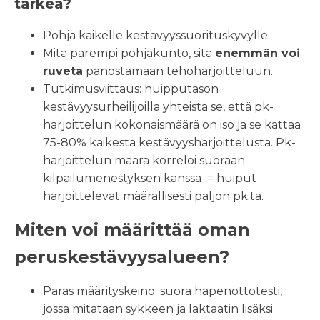
tärkeä?
Pohja kaikelle kestävyyssuorituskyvylle.
Mitä parempi pohjakunto, sitä
enemmän voi
ruveta
panostamaan tehoharjoitteluun.
Tutkimusviittaus: huipputason
kestävyysurheilijoilla yhteistä se, että pk-
harjoittelun kokonaismäärä on iso ja se kattaa
75-80% kaikesta kestävyysharjoittelusta. Pk-
harjoittelun määrä korreloi suoraan
kilpailumenestyksen kanssa = huiput
harjoittelevat määrällisesti paljon pk:ta.
Miten voi määrittää oman
peruskestävyysalueen?
Paras määrityskeino: suora hapenottotesti,
jossa mitataan sykkeen ja laktaatin lisäksi