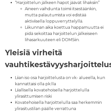
“Harjoittelun jälkeen hapot jäävät lihaksiin”
Aineen vaihdunta toimii itsestäänkin,
mutta palautumista voi edistää
aktiviisella loppuverryttelyllä.
Liikunnan aika koettua happamuutta ei
pidä sekoittaa harjoittelun jälkeiseen
lihasarkuuteen eli DOMSiin.
Yleisiä virheitä
vauhtikestävyysharjoittelu
Liian iso osa harjoittelusta on vk- alueella, kun
kannattaisi olla pk:lla
Liiallisella kovatehoisella harjoittelulla
ylirasittumisen riski
Kovatehoisella harjoittelulla saa herkemmin
ylirasitustilan päälle verrattuna