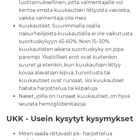
luottamuksellinen, jotta valmentajalle voi
kertoa omista kuukautisiin liittyvistä vaivoista,
vaikka valmentaja olisi mies.
Kuukautiset: Suurimmalla osalla
naisurheilijoista kuukautisilla ei ole vaikutusta
suorituskykyyn 45-60%. Noin 15-30%
kuukautisten aikana suorituskyky on jopa
parempi. Yksilölliset erot ovat kuitenkin
suuret ja etenkin, kun kuukautisiin liittyy
kovaa alavatsan kipua, turvotusta tai
kuukautiset ovat runsaat. Voi kuukautiset
haitata harjoittelua tai kilpailuja.
Naiset, joilla on runsaat kuukautiset, on hyvä
seurata hemoglobiinitasoja.
UKK - Usein kysytyt kysymykset
Miten saada riittävästi pk- harjoittelua