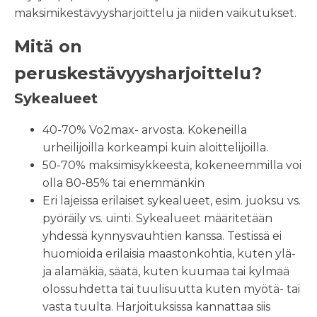
maksimikestävyysharjoittelu ja niiden vaikutukset.
Mitä on
peruskestävyysharjoittelu?
Sykealueet
40-70% Vo2max- arvosta. Kokeneilla
urheilijoilla korkeampi kuin aloittelijoilla.
50-70% maksimisykkeestä, kokeneemmilla voi
olla 80-85% tai enemmänkin
Eri lajeissa erilaiset sykealueet, esim. juoksu vs.
pyöräily vs. uinti. Sykealueet määritetään
yhdessä kynnysvauhtien kanssa. Testissä ei
huomioida erilaisia maastonkohtia, kuten ylä-
ja alamäkiä, säätä, kuten kuumaa tai kylmää
olossuhdetta tai tuulisuutta kuten myötä- tai
vasta tuulta. Harjoituksissa kannattaa siis