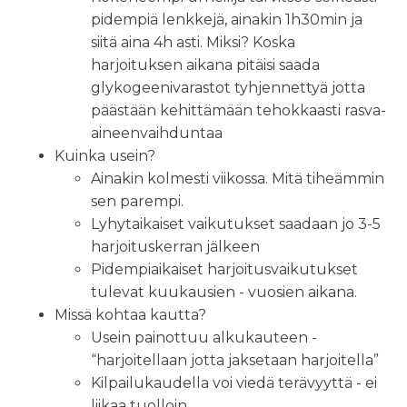
pidempiä lenkkejä, ainakin 1h30min ja
siitä aina 4h asti. Miksi? Koska
harjoituksen aikana pitäisi saada
glykogeenivarastot tyhjennettyä jotta
päästään kehittämään tehokkaasti rasva-
aineenvaihduntaa
Kuinka usein?
Ainakin kolmesti viikossa. Mitä tiheämmin
sen parempi.
Lyhytaikaiset vaikutukset saadaan jo 3-5
harjoituskerran jälkeen
Pidempiaikaiset harjoitusvaikutukset
tulevat kuukausien - vuosien aikana.
Missä kohtaa kautta?
Usein painottuu alkukauteen -
“harjoitellaan jotta jaksetaan harjoitella”
Kilpailukaudella voi viedä terävyyttä - ei
liikaa tuolloin