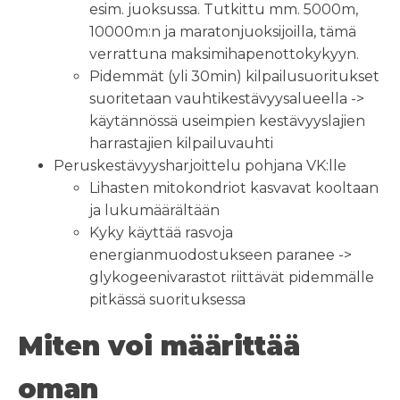
esim. juoksussa. Tutkittu mm. 5000m,
10000m:n ja maratonjuoksijoilla, tämä
verrattuna maksimihapenottokykyyn.
Pidemmät (yli 30min) kilpailusuoritukset
suoritetaan vauhtikestävyysalueella ->
käytännössä useimpien kestävyyslajien
harrastajien kilpailuvauhti
Peruskestävyysharjoittelu pohjana VK:lle
Lihasten mitokondriot kasvavat kooltaan
ja lukumäärältään
Kyky käyttää rasvoja
energianmuodostukseen paranee ->
glykogeenivarastot riittävät pidemmälle
pitkässä suorituksessa
Miten voi määrittää
oman