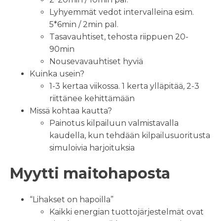
Lyhyemmät vedot intervalleina esim.
5*6min / 2min pal.
Tasavauhtiset, tehosta riippuen 20-
90min
Nousevavauhtiset hyviä
Kuinka usein?
1-3 kertaa viikossa. 1 kerta ylläpitää, 2-3
riittänee kehittämään
Missä kohtaa kautta?
Painotus kilpailuun valmistavalla
kaudella, kun tehdään kilpailusuoritusta
simuloivia harjoituksia
Myytti maitohaposta
“Lihakset on hapoilla”
Kaikki energian tuottojärjestelmät ovat