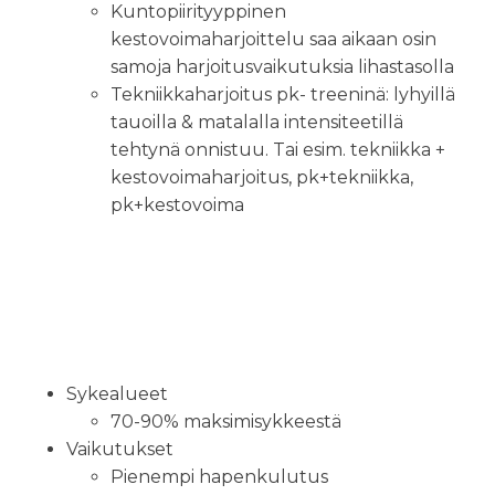
Kuntopiirityyppinen
kestovoimaharjoittelu saa aikaan osin
samoja harjoitusvaikutuksia lihastasolla
Tekniikkaharjoitus pk- treeninä: lyhyillä
tauoilla & matalalla intensiteetillä
tehtynä onnistuu. Tai esim. tekniikka +
kestovoimaharjoitus, pk+tekniikka,
pk+kestovoima
Mitä on
vauhtikestävyysharjoit
Sykealueet
70-90% maksimisykkeestä
Vaikutukset
Pienempi hapenkulutus