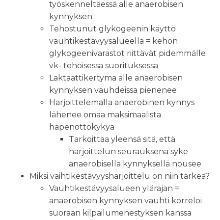
työskenneltäessä alle anaerobisen
kynnyksen
Tehostunut glykogeenin käyttö
vauhtikestävyysalueella = kehon
glykogeenivarastot riittävät pidemmälle
vk- tehoisessa suorituksessa
Laktaattikertymä alle anaerobisen
kynnyksen vauhdeissa pienenee
Harjoittelemalla anaerobinen kynnys
lähenee omaa maksimaalista
hapenottokykyä
Tarkoittaa yleensä sitä, että
harjoittelun seurauksena syke
anaerobisella kynnyksellä nousee
Miksi vaihtikestävyysharjoittelu on niin tärkeä?
Vauhtikestävyysalueen ylärajan =
anaerobisen kynnyksen vauhti korreloi
suoraan kilpailumenestyksen kanssa