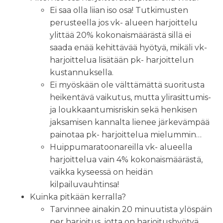
Ei saa olla liian iso osa! Tutkimusten
perusteella jos vk- alueen harjoittelu
ylittää 20% kokonaismäärästä sillä ei
saada enää kehittävää hyötyä, mikäli vk-
harjoittelua lisätään pk- harjoittelun
kustannuksella.
Ei myöskään ole välttämättä suoritusta
heikentävä vaikutus, mutta ylirasittumis-
ja loukkaantumisriskin sekä henkisen
jaksamisen kannalta lienee järkevämpää
painotaa pk- harjoittelua mielummin…
Huippumaratoonareilla vk- alueella
harjoittelua vain 4% kokonaismäärästä,
vaikka kyseessä on heidän
kilpailuvauhtinsa!
Kuinka pitkään kerralla?
Tarvinnee ainakin 20 minuutista ylöspäin
per harjoitus, jotta on harjoitushyötyä