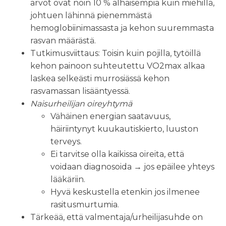
arvot ovat noin 10 % alhaisempia kuin miehillä,
johtuen lähinnä pienemmästä
hemoglobiinimassasta ja kehon suuremmasta
rasvan määrästä.
Tutkimusviittaus: Toisin kuin pojilla, tytöillä
kehon painoon suhteutettu VO2max alkaa
laskea selkeästi murrosiässä kehon
rasvamassan lisääntyessä.
Naisurheilijan oireyhtymä
Vähäinen energian saatavuus,
häiriintynyt kuukautiskierto, luuston
terveys.
Ei tarvitse olla kaikissa oireita, että
voidaan diagnosoida → jos epäilee yhteys
lääkäriin.
Hyvä keskustella etenkin jos ilmenee
rasitusmurtumia.
Tärkeää, että valmentaja/urheilijasuhde on