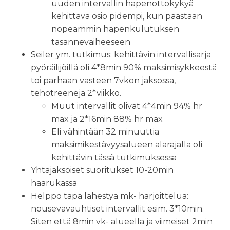
uuden intervallin hapenottokykyä
kehittävä osio pidempi, kun päästään
nopeammin hapenkulutuksen
tasannevaiheeseen
Seiler ym. tutkimus: kehittävin intervallisarja
pyöräilijöillä oli 4*8min 90% maksimisykkeestä
toi parhaan vasteen 7vkon jaksossa,
tehotreenejä 2*viikko.
Muut intervallit olivat 4*4min 94% hr
max ja 2*16min 88% hr max
Eli vähintään 32 minuuttia
maksimikestävyysalueen alarajalla oli
kehittävin tässä tutkimuksessa
Yhtäjaksoiset suoritukset 10-20min
haarukassa
Helppo tapa lähestyä mk- harjoittelua:
nousevavauhtiset intervallit esim. 3*10min.
Siten että 8min vk- alueella ja viimeiset 2min