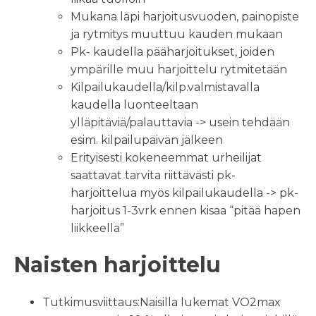
Mukana läpi harjoitusvuoden, painopiste
ja rytmitys muuttuu kauden mukaan
Pk- kaudella pääharjoitukset, joiden
ympärille muu harjoittelu rytmitetään
Kilpailukaudella/kilp.valmistavalla
kaudella luonteeltaan
ylläpitäviä/palauttavia -> usein tehdään
esim. kilpailupäivän jälkeen
Erityisesti kokeneemmat urheilijat
saattavat tarvita riittävästi pk-
harjoittelua myös kilpailukaudella -> pk-
harjoitus 1-3vrk ennen kisaa “pitää hapen
liikkeellä”
Naisten harjoittelu
Tutkimusviittaus:Naisilla lukemat VO2max