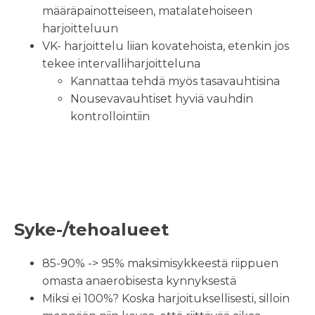
määräpainotteiseen, matalatehoiseen
harjoitteluun
VK- harjoittelu liian kovatehoista, etenkin jos
tekee intervalliharjoitteluna
Kannattaa tehdä myös tasavauhtisina
Nousevavauhtiset hyviä vauhdin
kontrollointiin
Maksimikestävyys:
mistä on kyse
?
Syke-/tehoalueet
85-90% -> 95% maksimisykkeestä riippuen
omasta anaerobisesta kynnyksestä
Miksi ei 100%? Koska harjoituksellisesti, silloin