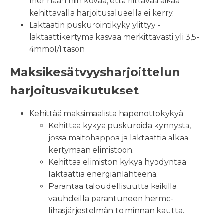
mennään niin kovaa, että riittävää aikaa
kehittävällä harjoitusalueella ei kerry.
Laktaatin puskurointikyky ylittyy -
laktaattikertymä kasvaa merkittävästi yli 3,5-
4mmol/l tason
Maksikesätvyysharjoittelun
harjoitusvaikutukset
Kehittää maksimaalista hapenottokykyä
Kehittää kykyä puskuroida kynnystä,
jossa maitohappoa ja laktaattia alkaa
kertymään elimistöön.
Kehittää elimistön kykyä hyödyntää
laktaattia energianlähteenä.
Parantaa taloudellisuutta kaikilla
vauhdeilla parantuneen hermo-
lihasjärjestelmän toiminnan kautta.