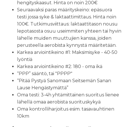
hengityskaasut. Hinta on noin 200€
Seuraavaksi paras määrityskeino: epäsuora
testi jossa syke & laktaattimittaus. Hinta noin
100€. Tutkimusviittaus: laktaattitason nousu
lepotasosta osuu useimmiten yhteen tai hyvin
lähelle muiden muuttujien kanssa, joiden
perusteella aerobista kynnystä määritetään.
Karkea arviointikeino #1: Maksimisyke - 40-50
lyöntiä
Karkea arviointikeino #2: 180 - oma ikä
“PPP” sääntö, tai "PPPP"
“Pitää Pystyä Sanomaan Seitsemän Sanan
Lause Hengästymättä”
Oma testi: 3-4h yhtämittainen suoritus lienee
lähellä omaa aerobista suorituskykyä
Oma kontrolliharjoitus esim. tasavauhtinen
10km