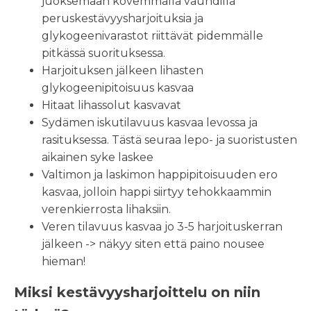
juoksemaan kovemmalla vauhdilla
peruskestävyysharjoituksia ja
glykogeenivarastot riittävät pidemmälle
pitkässä suorituksessa.
Harjoituksen jälkeen lihasten
glykogeenipitoisuus kasvaa
Hitaat lihassolut kasvavat
Sydämen iskutilavuus kasvaa levossa ja
rasituksessa. Tästä seuraa lepo- ja suoristusten
aikainen syke laskee
Valtimon ja laskimon happipitoisuuden ero
kasvaa, jolloin happi siirtyy tehokkaammin
verenkierrosta lihaksiin.
Veren tilavuus kasvaa jo 3-5 harjoituskerran
jälkeen -> näkyy siten että paino nousee
hieman!
Miksi kestävyysharjoittelu on niin