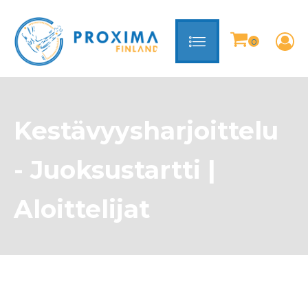
Kestävyysharjoittelu
- Juoksustartti |
Aloittelijat