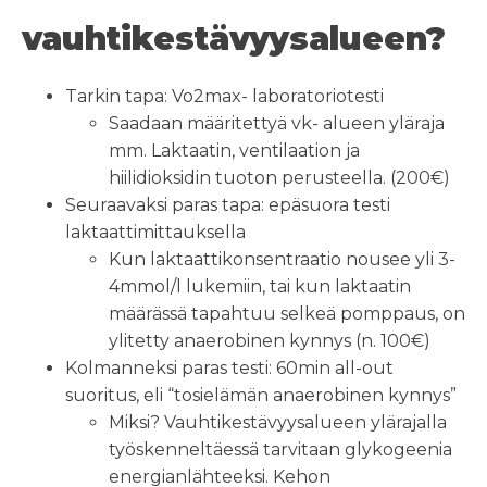
vauhtikestävyysalueen?
Tarkin tapa: Vo2max- laboratoriotesti
Saadaan määritettyä vk- alueen yläraja
mm. Laktaatin, ventilaation ja
hiilidioksidin tuoton perusteella. (200€)
Seuraavaksi paras tapa: epäsuora testi
laktaattimittauksella
Kun laktaattikonsentraatio nousee yli 3-
4mmol/l lukemiin, tai kun laktaatin
määrässä tapahtuu selkeä pomppaus, on
ylitetty anaerobinen kynnys (n. 100€)
Kolmanneksi paras testi: 60min all-out
suoritus, eli “tosielämän anaerobinen kynnys”
Miksi? Vauhtikestävyysalueen ylärajalla
työskenneltäessä tarvitaan glykogeenia
energianlähteeksi. Kehon