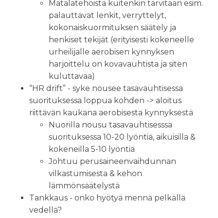
Matalatehoista kuitenkin tarvitaan esim.
palauttavat lenkit, verryttelyt,
kokonaiskuormituksen säätely ja
henkiset tekijät (erityisesti kokeneelle
urheilijalle aerobisen kynnyksen
harjoittelu on kovavauhtista ja siten
kuluttavaa)
“HR drift” - syke nousee tasavauhtisessa
suorituksessa loppua kohden -> aloitus
riittävän kaukana aerobisesta kynnyksestä
Nuorilla nousu tasavauhtisesssa
suorituksessa 10-20 lyöntiä, aikuisilla &
kokeneilla 5-10 lyöntiä
Johtuu perusaineenvaihdunnan
vilkastumisesta & kehon
lämmönsäätelystä
Tankkaus - onko hyötyä mennä pelkällä
vedellä?