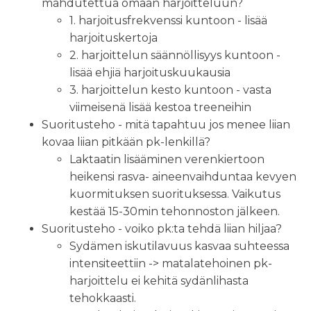
mahdutettua omaan harjoitteluun?
1. harjoitusfrekvenssi kuntoon - lisää
harjoituskertoja
2. harjoittelun säännöllisyys kuntoon -
lisää ehjiä harjoituskuukausia
3. harjoittelun kesto kuntoon - vasta
viimeisenä lisää kestoa treeneihin
Suoritusteho - mitä tapahtuu jos menee liian
kovaa liian pitkään pk-lenkillä?
Laktaatin lisääminen verenkiertoon
heikensi rasva- aineenvaihduntaa kevyen
kuormituksen suorituksessa. Vaikutus
kestää 15-30min tehonnoston jälkeen.
Suoritusteho - voiko pk:ta tehdä liian hiljaa?
Sydämen iskutilavuus kasvaa suhteessa
intensiteettiin -> matalatehoinen pk-
harjoittelu ei kehitä sydänlihasta
tehokkaasti.