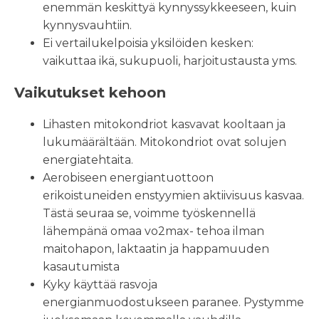
enemmän keskittyä kynnyssykkeeseen, kuin
kynnysvauhtiin.
Ei vertailukelpoisia yksilöiden kesken:
vaikuttaa ikä, sukupuoli, harjoitustausta yms.
Vaikutukset kehoon
Lihasten mitokondriot kasvavat kooltaan ja
lukumäärältään. Mitokondriot ovat solujen
energiatehtaita.
Aerobiseen energiantuottoon
erikoistuneiden enstyymien aktiivisuus kasvaa.
Tästä seuraa se, voimme työskennellä
lähempänä omaa vo2max- tehoa ilman
maitohapon, laktaatin ja happamuuden
kasautumista
Kyky käyttää rasvoja
energianmuodostukseen paranee. Pystymme