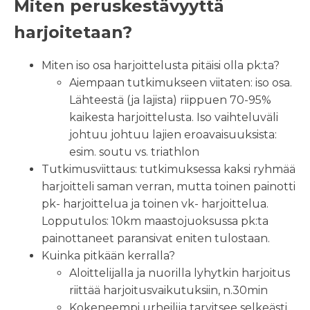
Miten peruskestävyyttä
harjoitetaan?
Miten iso osa harjoittelusta pitäisi olla pk:ta?
Aiempaan tutkimukseen viitaten: iso osa.
Lähteestä (ja lajista) riippuen 70-95%
kaikesta harjoittelusta. Iso vaihteluväli
johtuu johtuu lajien eroavaisuuksista:
esim. soutu vs. triathlon
Tutkimusviittaus: tutkimuksessa kaksi ryhmää
harjoitteli saman verran, mutta toinen painotti
pk- harjoittelua ja toinen vk- harjoittelua.
Lopputulos: 10km maastojuoksussa pk:ta
painottaneet paransivat eniten tulostaan.
Kuinka pitkään kerralla?
Aloittelijalla ja nuorilla lyhytkin harjoitus
riittää harjoitusvaikutuksiin, n.30min
Kokeneempi urheilija tarvitsee selkeästi