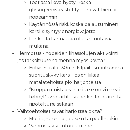
Teoriassa lievä hyöty, koska
glykogeenivarastot tyhjenevät hieman
nopeammin
Käytännössä riski, koska palautuminen
kärsii & syntyy energiavajetta
Lenkeillä kannattaa olla siis juotavaa
mukana.
Hermotus - nopeiden lihassolujen aktivointi
jos tarkoituksena mennä myös kovaa?
Erityisesti alle 30min kilpailusuorituksissa
suorituskyky kärsii, jos on liikaa
matalatehoista pk- harjoittelua
“Kroppa muistaa sen mitä se on viimeksi
tehnyt” -> spurtit pk- lenkin loppuun tai
ripoteltuna sekaan
Vaihtoehtoiset tavat harjoittaa pk:ta?
Monilajisuus ok, ja usein tarpeellistakin
Vammoista kuntoutuminen