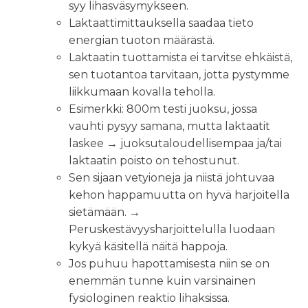
syy lihasväsymykseen.
Laktaattimittauksella saadaa tieto
energian tuoton määrästä.
Laktaatin tuottamista ei tarvitse ehkäistä,
sen tuotantoa tarvitaan, jotta pystymme
liikkumaan kovalla teholla.
Esimerkki: 800m testi juoksu, jossa
vauhti pysyy samana, mutta laktaatit
laskee → juoksutaloudellisempaa ja/tai
laktaatin poisto on tehostunut.
Sen sijaan vetyioneja ja niistä johtuvaa
kehon happamuutta on hyvä harjoitella
sietämään. →
Peruskestävyysharjoittelulla luodaan
kykyä käsitellä näitä happoja.
Jos puhuu hapottamisesta niin se on
enemmän tunne kuin varsinainen
fysiologinen reaktio lihaksissa.