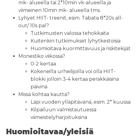
mk- alueella tai 2*10min vk-alueella ja
viimeinen 10min mk- alueella tms.
Lyhyet HIIT- treenit, esim. Tabata 8*20s all-
out/ 10s pal?
Tutkimusten valossa tehokkaita
Kuitenkin tutkimukset lyhytkestoisia
Huomioitava kuormittavuus ja riskitekijät
Monestiko viikossa?
0-2 kertaa
Kokeneilla urheilijoilla voi olla HIIT-
blokki jolloin 3-4 kertaa peräkkäisinä
päivinä
Missä kohtaa kautta?
Läpi vuoden ylläpitävänä, esim. 2* kuussa
Kilpailuun valmistautuessa
viimeistelyharjoituksina
Huomioitavaa/yleisiä