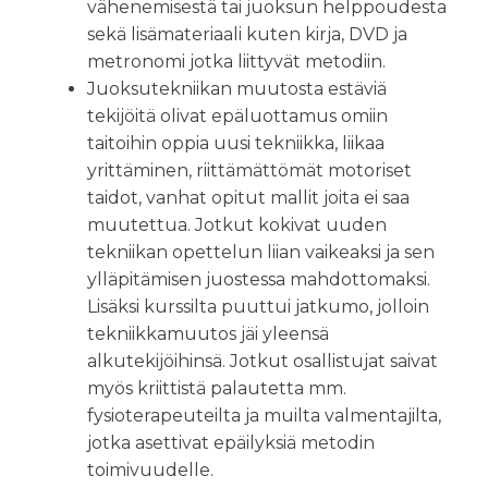
vähenemisestä tai juoksun helppoudesta
sekä lisämateriaali kuten kirja, DVD ja
metronomi jotka liittyvät metodiin.
Juoksutekniikan muutosta estäviä
tekijöitä olivat epäluottamus omiin
taitoihin oppia uusi tekniikka, liikaa
yrittäminen, riittämättömät motoriset
taidot, vanhat opitut mallit joita ei saa
muutettua. Jotkut kokivat uuden
tekniikan opettelun liian vaikeaksi ja sen
ylläpitämisen juostessa mahdottomaksi.
Lisäksi kurssilta puuttui jatkumo, jolloin
tekniikkamuutos jäi yleensä
alkutekijöihinsä. Jotkut osallistujat saivat
myös kriittistä palautetta mm.
fysioterapeuteilta ja muilta valmentajilta,
jotka asettivat epäilyksiä metodin
toimivuudelle.