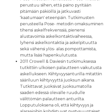
perustuu siihen, että paino pyritään
pitämään päkiöillä ja jatkuvasti
'kaatumaan' eteenpäin. Tutkimusten
perusteella Pose- metodin omaksuminen
tihensi askelfrekvenssiä, pienensi
alustavoimia askelkontaktivaiheessa,
lyhensi askelkontaktia ja askelpituutta
sekä vähensi ylös- alas pompottamista,
mutta lisäsi hapenkulutusta.
2011 Crowell & Daviesin tutkimuksessa
tutkittiin ulkoisen palautteen vaikutusta
askellukseen. Kiihtyvyysanturilla mitattiin
sääriluun kiihtyvyyttä juoksun aikana.
Tutkittavat juoksivat juoksumatolla
saaden edessä olevalle ruudulle
välittömän palautteen anturilta.
Lopputuloksena oli, että kiihtyvyys ja
alaraajoihin kohdistuvat pystysuuntaiset