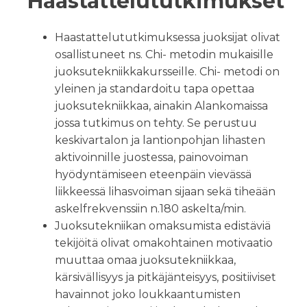
Haastattelututkimukset
Haastattelututkimuksessa juoksijat olivat
osallistuneet ns. Chi- metodin mukaisille
juoksutekniikkakursseille. Chi- metodi on
yleinen ja standardoitu tapa opettaa
juoksutekniikkaa, ainakin Alankomaissa
jossa tutkimus on tehty. Se perustuu
keskivartalon ja lantionpohjan lihasten
aktivoinnille juostessa, painovoiman
hyödyntämiseen eteenpäin vievässä
liikkeessä lihasvoiman sijaan sekä tiheään
askelfrekvenssiin n.180 askelta/min.
Juoksutekniikan omaksumista edistäviä
tekijöitä olivat omakohtainen motivaatio
muuttaa omaa juoksutekniikkaa,
kärsivällisyys ja pitkäjänteisyys, positiiviset
havainnot joko loukkaantumisten