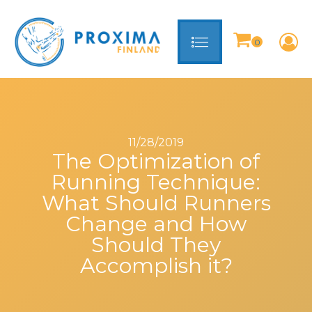
11/28/2019
The Optimization of
Running Technique:
What Should Runners
Change and How
Should They
Accomplish it?