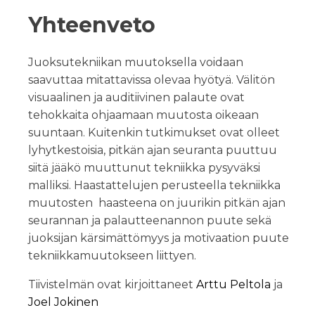
Yhteenveto
Juoksutekniikan muutoksella voidaan
saavuttaa mitattavissa olevaa hyötyä. Välitön
visuaalinen ja auditiivinen palaute ovat
tehokkaita ohjaamaan muutosta oikeaan
suuntaan. Kuitenkin tutkimukset ovat olleet
lyhytkestoisia, pitkän ajan seuranta puuttuu
siitä jääkö muuttunut tekniikka pysyväksi
malliksi. Haastattelujen perusteella tekniikka
muutosten haasteena on juurikin pitkän ajan
seurannan ja palautteenannon puute sekä
juoksijan kärsimättömyys ja motivaation puute
tekniikkamuutokseen liittyen.
Tiivistelmän ovat kirjoittaneet
Arttu Peltola
ja
Joel Jokinen