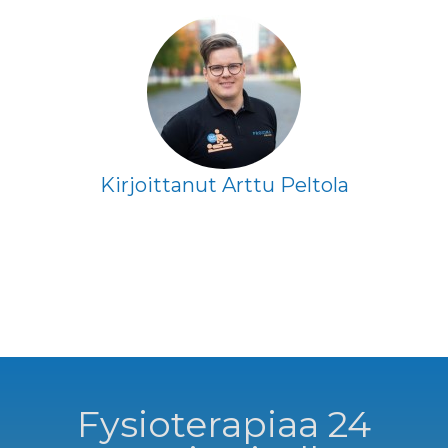
podcast
Proxima
Finland
Kirjoittanut Arttu Peltola
Fysioterapiaa 24