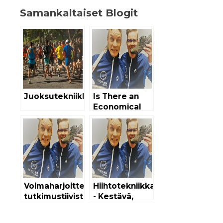
Samankaltaiset Blogit
Juoksutekniikka
Is There an
Economical
Running
Technique?
Voimaharjoittelujakson
Hiihtotekniikka
tutkimustiivistelmät
- Kestävä,
- Kestävä,
Vahva, Nopea!
vahva, nopea -
-podcast |