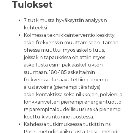
Tulokset
7 tutkimusta hyväksyttiin analyysin
kohteeksi
Kolmessa tekniikkainterventio keskittyi
askelfrekvenssin muuttamiseen. Tämän
ohessa muuttui myös askelpituus,
joissakin tapauksissa ohjattiin myös
askellusta esim. päkiäaskelluksen
suuntaan. 180-185 askelta/min
frekvensseillä saavutettiin pienempi
alustavoima (pienempi tärähdys)
askelkontaktissa sekä nilkkojen, polvien ja
lonkkanivelten pienempi energiantuotto
(= parempi taloudellisuus) sekä pienempi
koettu kivuntunne juostessa.
Kahdessa tutkimuksessa tutkittiin ns.
Pose- metodin vaikutusta. Pose- metodi