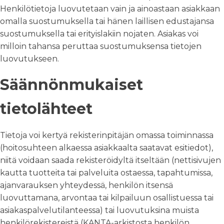
Henkilötietoja luovutetaan vain ja ainoastaan asiakkaan
omalla suostumuksella tai hänen laillisen edustajansa
suostumuksella tai erityislakiin nojaten. Asiakas voi
milloin tahansa peruttaa suostumuksensa tietojen
luovutukseen.
Säännönmukaiset
tietolähteet
Tietoja voi kertyä rekisterinpitäjän omassa toiminnassa
(hoitosuhteen alkaessa asiakkaalta saatavat esitiedot),
niitä voidaan saada rekisteröidyltä itseltään (nettisivujen
kautta tuotteita tai palveluita ostaessa, tapahtumissa,
ajanvarauksen yhteydessä, henkilön itsensä
luovuttamana, arvontaa tai kilpailuun osallistuessa tai
asiakaspalvelutilanteessa) tai luovutuksina muista
henkilörekistereistä (KANTA-arkistosta henkilön