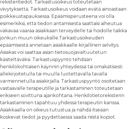
rekisteritiedot. Tarkastusoikeus toteutetaan
viivytyksettä. Tarkastusoikeus voidaan evätä ainoastaan
poikkeustapauksessa. Epäämisperusteena voi olla
esimerkiksi, että tiedon antamisesta saattaisi aiheutua
vakavaa vaaraa asiakkaan terveydelle tai hoidolle taikka
jonkun muun oikeuksille.Tarkastusoikeuden
epäämisestä annetaan asiakkaalle kirjallinen selvitys.
Asiakas voi saattaa asian tietosuojavaltuutetun
käsiteltäväksi. Tarkastuspyyntö tehdään
henkilökohtaisen käynnin yhteydessä tai omakätisesti
allekirjoitetulla tai muulla luotettavalla tavalla
varmennetulla asiakirjalla. Tarkastuspyyntö osoitetaan
vastaavalle terapeutille ja tarkastaminen toteutetaan
erikseen sovittuna ajankohtana. Henkilötietorekisterin
tarkastaminen tapahtuu yhdessä terapeutin kanssa.
Asiakkaalla on oikeus tutustua ja nähdä itseään
koskevat tiedot ja pyydettäessä saada niistä kopiot.