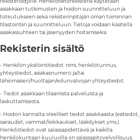
rekisteröidyille. Henkilötietorekisteriä käytetään
asiakkaan tutkimusten ja hoidon suunnitteluun ja
toteutukseen sekä rekisterinpitäjän oman toiminnan
tilastointiin ja suunnitteluun. Tietoja voidaan käsitellä
asiakassuhteen tai jäsenyyden hoitamiseksi.
Rekisterin sisältö
- Henkilön yksilöintitiedot: nimi, henkilötunnus,
yhteystiedot, asiakasnumero ja/tai
lähiomaisen/huoltajan/edunvalvojan yhteystiedot.
- Tiedot asiakkaan tilaamista palveluista ja
laskuttamisesta.
- Hoidon kannalta oleelliset tiedot asiakkaasta (esitiedot,
sairaudet, vammat/leikkaukset, lääkitykset yms.)
Henkilötiedot ovat salassapidettäviä ja kaikilla
henkilökuntaan kuuluvilla on salassapitovelvollisuus.