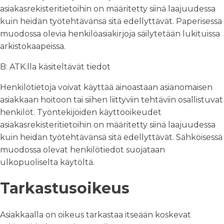
asiakasrekisteritietoihin on määritetty siinä laajuudessa
kuin heidän työtehtävänsä sitä edellyttävät. Paperisessa
muodossa olevia henkilöasiakirjoja säilytetään lukituissa
arkistokaapeissa.
B: ATK:lla käsiteltävät tiedot
Henkilötietoja voivat käyttää ainoastaan asianomaisen
asiakkaan hoitoon tai siihen liittyviin tehtäviin osallistuvat
henkilöt. Työntekijöiden käyttöoikeudet
asiakasrekisteritietoihin on määritetty siinä laajuudessa
kuin heidän työtehtävänsä sitä edellyttävät. Sähköisessä
muodossa olevat henkilötiedot suojataan
ulkopuoliselta käytöltä.
Tarkastusoikeus
Asiakkaalla on oikeus tarkastaa itseään koskevat