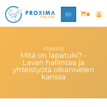
03/26/2021
Mitä on lapatuki? -
Lavan hallintaa ja
yhteistyötä olkanivelen
kanssa