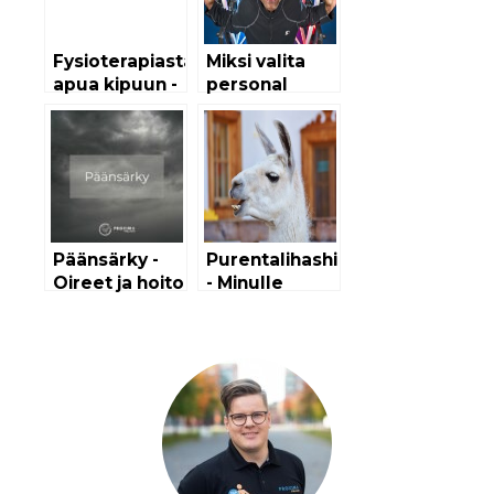
Fysioterapiasta
Miksi valita
apua kipuun -
personal
Älä jää kivun
traineriksi
kanssa yksin
fysioterapeutti?
Päänsärky -
Purentalihashieronta
Oireet ja hoito
- Minulle
apua?