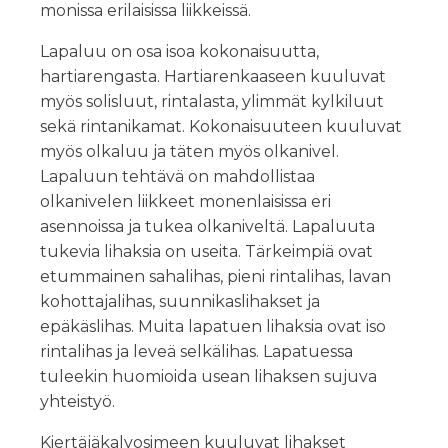
monissa erilaisissa liikkeissä.
Lapaluu on osa isoa kokonaisuutta,
hartiarengasta. Hartiarenkaaseen kuuluvat
myös solisluut, rintalasta, ylimmät kylkiluut
sekä rintanikamat. Kokonaisuuteen kuuluvat
myös olkaluu ja täten myös olkanivel.
Lapaluun tehtävä on mahdollistaa
olkanivelen liikkeet monenlaisissa eri
asennoissa ja tukea olkaniveltä. Lapaluuta
tukevia lihaksia on useita. Tärkeimpiä ovat
etummainen sahalihas, pieni rintalihas, lavan
kohottajalihas, suunnikaslihakset ja
epäkäslihas. Muita lapatuen lihaksia ovat iso
rintalihas ja leveä selkälihas. Lapatuessa
tuleekin huomioida usean lihaksen sujuva
yhteistyö.
Kiertäjäkalvosimeen kuuluvat lihakset