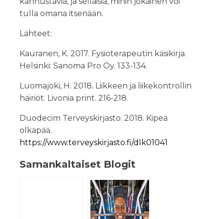
kannustavia, ja sellaisia, mihin jokainen voi
tulla omana itsenään.
Lähteet:
Kauranen, K. 2017. Fysioterapeutin käsikirja.
Helsinki: Sanoma Pro Oy. 133-134.
Luomajoki, H. 2018. Liikkeen ja liikekontrollin
häiriöt. Livonia print. 216-218.
Duodecim Terveyskirjasto. 2018. Kipeä
olkapää.
https://www.terveyskirjasto.fi/dlk01041
Samankaltaiset Blogit