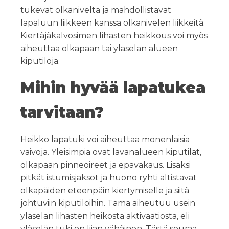
tukevat olkaniveltä ja mahdollistavat
lapaluun liikkeen kanssa olkanivelen liikkeitä.
Kiertäjäkalvosimen lihasten heikkous voi myös
aiheuttaa olkapään tai yläselän alueen
kiputiloja.
Mihin hyvää lapatukea
tarvitaan?
Heikko lapatuki voi aiheuttaa monenlaisia
vaivoja. Yleisimpiä ovat lavanalueen kiputilat,
olkapään pinneoireet ja epävakaus. Lisäksi
pitkät istumisjaksot ja huono ryhti altistavat
olkapäiden eteenpäin kiertymiselle ja siitä
johtuviin kiputiloihin. Tämä aiheutuu usein
yläselän lihasten heikosta aktivaatiosta, eli
yläselän tuki on liian vähäinen. Tästä seuraa