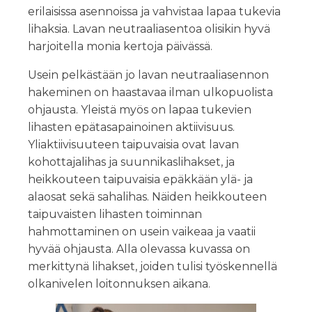
erilaisissa asennoissa ja vahvistaa lapaa tukevia
lihaksia. Lavan neutraaliasentoa olisikin hyvä
harjoitella monia kertoja päivässä.
Usein pelkästään jo lavan neutraaliasennon
hakeminen on haastavaa ilman ulkopuolista
ohjausta. Yleistä myös on lapaa tukevien
lihasten epätasapainoinen aktiivisuus.
Yliaktiivisuuteen taipuvaisia ovat lavan
kohottajalihas ja suunnikaslihakset, ja
heikkouteen taipuvaisia epäkkään ylä- ja
alaosat sekä sahalihas. Näiden heikkouteen
taipuvaisten lihasten toiminnan
hahmottaminen on usein vaikeaa ja vaatii
hyvää ohjausta. Alla olevassa kuvassa on
merkittynä lihakset, joiden tulisi työskennellä
olkanivelen loitonnuksen aikana.