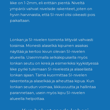
liike on 1-2mm, eli erittäin pientä. Niveltä
ympäröi vahvat nivelside rakenteet, joten on
hyvin harvinaista, että SI-nivel olisi oikeasti pois
paikaltaan.
Lonkan ja SI-nivelen toiminta liittyvät vahvasti
toisiinsa. Monesti alaselkä kipuinen asiakas
näyttää ja kertoo kivun olevan SI-nivelen
alueella. Useimmalla selkäkipuisella myös
lonkan seutu on kireä ja esimerkiksi kyykistyessä
liike pyrkii tulemaan SI-nivelestä ja alaselästä
lonkan sijaan. Tämä kuormittaa SI-nivelen
rakenteita ja alaselkää ja aiheuttaa kipua. Kun
lonkan seudun voimaa, liikkuvuutta ja hallintaa
parannetaan, usein myös kipu SI-nivelen
alueella helpottaa.