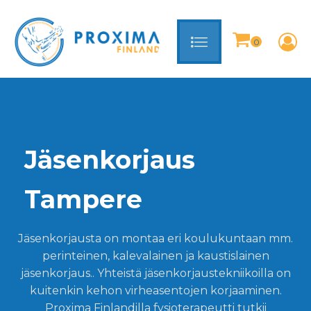
Jäsenkorjaus
Tampere
Jäsenkorjausta on montaa eri koulukuntaan mm.
perinteinen, kalevalainen ja kaustislainen
jäsenkorjaus.. Yhteistä jäsenkorjaustekniikoilla on
kuitenkin kehon virheasentojen korjaaminen.
Proxima Finlandilla fysioterapeutti tutkii