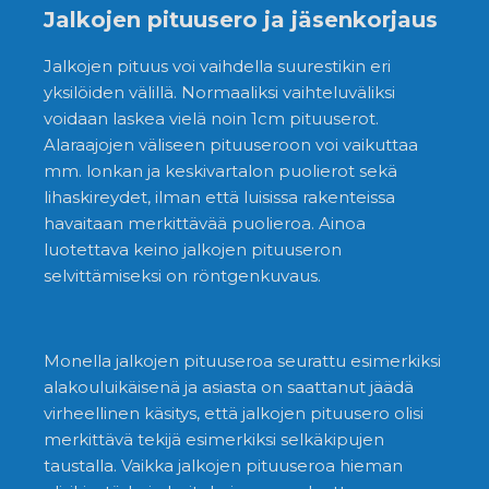
Jalkojen pituusero ja jäsenkorjaus
Jalkojen pituus voi vaihdella suurestikin eri
yksilöiden välillä. Normaaliksi vaihteluväliksi
voidaan laskea vielä noin 1cm pituuserot.
Alaraajojen väliseen pituuseroon voi vaikuttaa
mm. lonkan ja keskivartalon puolierot sekä
lihaskireydet, ilman että luisissa rakenteissa
havaitaan merkittävää puolieroa. Ainoa
luotettava keino jalkojen pituuseron
selvittämiseksi on röntgenkuvaus.
Monella jalkojen pituuseroa seurattu esimerkiksi
alakouluikäisenä ja asiasta on saattanut jäädä
virheellinen käsitys, että jalkojen pituusero olisi
merkittävä tekijä esimerkiksi selkäkipujen
taustalla. Vaikka jalkojen pituuseroa hieman