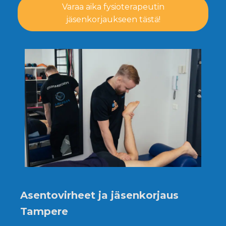
Varaa aika fysioterapeutin
jäsenkorjaukseen tästä!
Asentovirheet ja jäsenkorjaus
Tampere