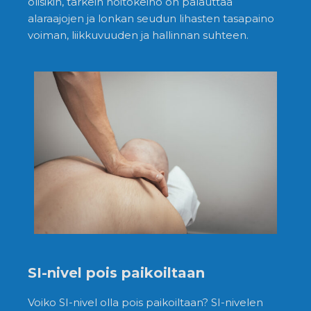
olisikin, tärkein hoitokeino on palauttaa
alaraajojen ja lonkan seudun lihasten tasapaino
voiman, liikkuvuuden ja hallinnan suhteen.
SI-nivel pois paikoiltaan
Voiko SI-nivel olla pois paikoiltaan? SI-nivelen