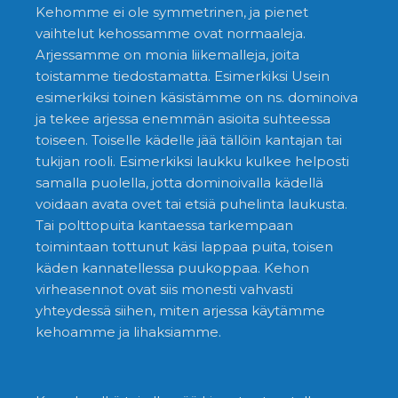
Kehomme ei ole symmetrinen, ja pienet
vaihtelut kehossamme ovat normaaleja.
Arjessamme on monia liikemalleja, joita
toistamme tiedostamatta. Esimerkiksi Usein
esimerkiksi toinen käsistämme on ns. dominoiva
ja tekee arjessa enemmän asioita suhteessa
toiseen. Toiselle kädelle jää tällöin kantajan tai
tukijan rooli. Esimerkiksi laukku kulkee helposti
samalla puolella, jotta dominoivalla kädellä
voidaan avata ovet tai etsiä puhelinta laukusta.
Tai polttopuita kantaessa tarkempaan
toimintaan tottunut käsi lappaa puita, toisen
käden kannatellessa puukoppaa. Kehon
virheasennot ovat siis monesti vahvasti
yhteydessä siihen, miten arjessa käytämme
kehoamme ja lihaksiamme.