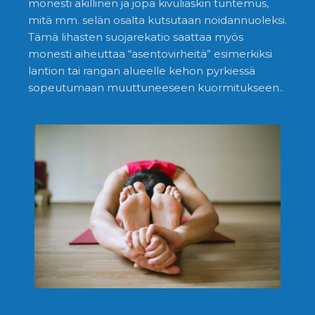
monesti äkillinen ja jopa kivuliaskin tuntemus,
mitä mm. selän osalta kutsutaan noidannuoleksi.
Tämä lihasten suojarekatio saattaa myös
monesti aiheuttaa “asentovirheitä” esimerkiksi
lantion tai rangan alueelle kehon pyrkiessä
sopeutumaan muuttuneeseen kuormitukseen..