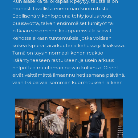
Kun alaselkä tai olkapää kipeytyy, taustalla on
monesti tavallista enemmän kuormitusta.
Edellisenä viikonloppuna tehty joulusiivous,
puusavotta, talven ensimmäiset lumityöt tai
pitkään seisominen kauppareissulla saavat
kehossa aikaan tuntemuksia, jotka voidaan
kokea kipuna tai arkuutena kehossa ja lihaksissa.
Tämä on täysin normaali kehon reaktio
lisääntyneeseen rasitukseen, ja usein arkuus
helpottaa muutaman päivän kuluessa. Oireet
eivät välttämättä ilmaannu heti samana päivänä,
vaan 1-3 päivää isomman kuormituksen jälkeen.