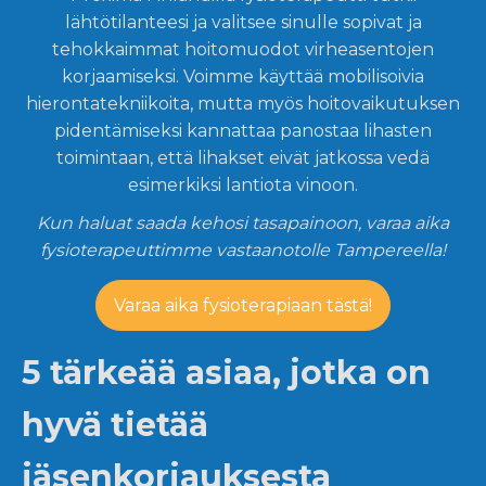
lähtötilanteesi ja valitsee sinulle sopivat ja
tehokkaimmat hoitomuodot virheasentojen
korjaamiseksi. Voimme käyttää mobilisoivia
hierontatekniikoita, mutta myös hoitovaikutuksen
pidentämiseksi kannattaa panostaa lihasten
toimintaan, että lihakset eivät jatkossa vedä
esimerkiksi lantiota vinoon.
Kun haluat saada kehosi tasapainoon, varaa aika
fysioterapeuttimme vastaanotolle Tampereella!
Varaa aika fysioterapiaan tästä!
5 tärkeää asiaa, jotka on
hyvä tietää
jäsenkorjauksesta