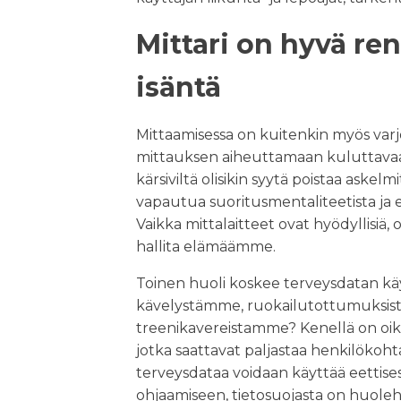
Mittari on hyvä re
isäntä
Mittaamisessa on kuitenkin myös varjo
mittauksen aiheuttamaan kuluttavaan
kärsiviltä olisikin syytä poistaa askelmit
vapautua suoritusmentaliteetista ja 
Vaikka mittalaitteet ovat hyödyllisiä, o
hallita elämäämme.
Toinen huoli koskee terveysdatan käyt
kävelystämme, ruokailutottumuksist
treenikavereistamme? Kenellä on oikeus
jotka saattavat paljastaa henkilökohtai
terveysdataa voidaan käyttää eettise
ohjaamiseen, tietosuojasta on huolehd