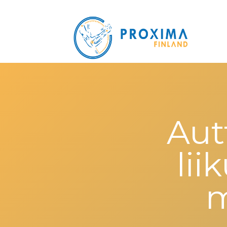
Aut
li
m