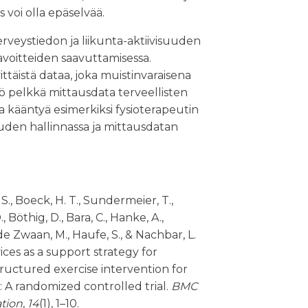
s voi olla epäselvää.
rveystiedon ja liikunta-aktiivisuuden
voitteiden saavuttamisessa.
vittäistä dataa, joka muistinvaraisena
äkö pelkkä mittausdata terveellisten
a kääntyä esimerkiksi fysioterapeutin
uden hallinnassa ja mittausdatan
, S., Boeck, H. T., Sundermeier, T.,
 Böthig, D., Bara, C., Hanke, A.,
 de Zwaan, M., Haufe, S., & Nachbar, L.
ices as a support strategy for
structured exercise intervention for
A randomized controlled trial.
BMC
ation
,
14
(1), 1–10.