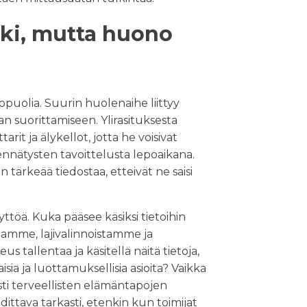
nki, mutta huono
puolia. Suurin huolenaihe liittyy
 suorittamiseen. Ylirasituksesta
tarit ja älykellot, jotta he voisivat
ennätysten tavoittelusta lepoaikana.
n tärkeää tiedostaa, etteivät ne saisi
töä. Kuka pääsee käsiksi tietoihin
amme, lajivalinnoistamme ja
 tallentaa ja käsitellä näitä tietoja,
sia ja luottamuksellisia asioita? Vaikka
sti terveellisten elämäntapojen
ittava tarkasti, etenkin kun toimijat