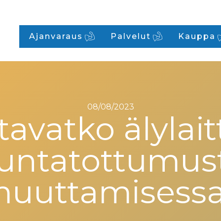
Ajanvaraus
Palvelut
Kauppa
08/08/2023
tavatko älylait
ikuntatottumus
uuttamisess