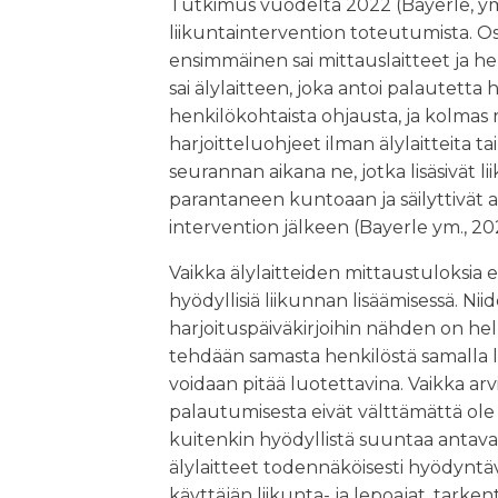
Tutkimus vuodelta 2022 (Bayerle, ym
liikuntaintervention toteutumista. Os
ensimmäinen sai mittauslaitteet ja h
sai älylaitteen, joka antoi palautetta
henkilökohtaista ohjausta, ja kolmas r
harjoitteluohjeet ilman älylaitteita 
seurannan aikana ne, jotka lisäsivät li
parantaneen kuntoaan ja säilyttivät 
intervention jälkeen (Bayerle ym., 20
Vaikka älylaitteiden mittaustuloksia 
hyödyllisiä liikunnan lisäämisessä. Nii
harjoituspäiväkirjoihin nähden on he
tehdään samasta henkilöstä samalla la
voidaan pitää luotettavina. Vaikka ar
palautumisesta eivät välttämättä ole t
kuitenkin hyödyllistä suuntaa antava
älylaitteet todennäköisesti hyödyntäv
käyttäjän liikunta- ja lepoajat, tarke