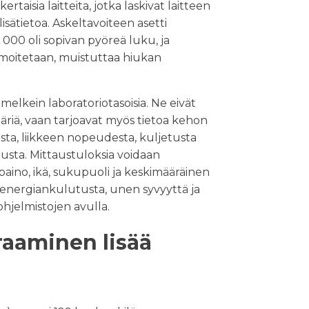
ertaisia laitteita, jotka laskivat laitteen
isätietoa. Askeltavoiteen asetti
 000 oli sopivan pyöreä luku, ja
 ilmoitetaan, muistuttaa hiukan
elkein laboratoriotasoisia. Ne eivät
ääriä, vaan tarjoavat myös tietoa kehon
ta, liikkeen nopeudesta, kuljetusta
lusta. Mittaustuloksia voidaan
 paino, ikä, sukupuoli ja keskimääräinen
 energiankulutusta, unen syvyyttä ja
hjelmistojen avulla.
raaminen lisää