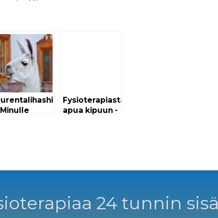
urentalihashieronta
Fysioterapiasta
 Minulle
apua kipuun -
pua?
Älä jää kivun
kanssa yksin
ioterapiaa 24 tunnin sisä