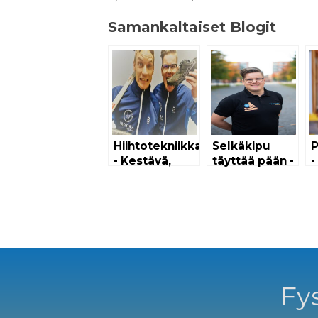
Samankaltaiset Blogit
Hiihtotekniikka
Selkäkipu
P
- Kestävä,
täyttää pään -
-
Vahva, Nopea!
Selkäkipu
a
-podcast |
tarina
Proxima
Finland
Fys