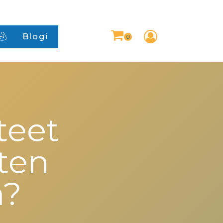
Blogi
teet
ten
a?