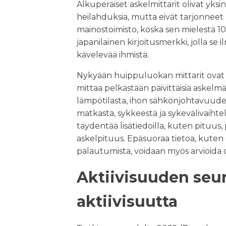
Alkuperäiset askelmittarit olivat yksink
heilahduksia, mutta eivät tarjonneet l
mainostoimisto, koska sen mielestä 10
japanilainen kirjoitusmerkki, jolla se
kävelevää ihmistä.
Nykyään huippuluokan mittarit ovat m
mittaa pelkästään päivittäisiä askelm
lämpötilasta, ihon sähkönjohtavuudes
matkasta, sykkeestä ja sykevälivaihte
täydentää lisätiedoilla, kuten pituus,
askelpituus. Epäsuoraa tietoa, kuten
palautumista, voidaan myös arvioida o
Aktiivisuuden seu
aktiivisuutta