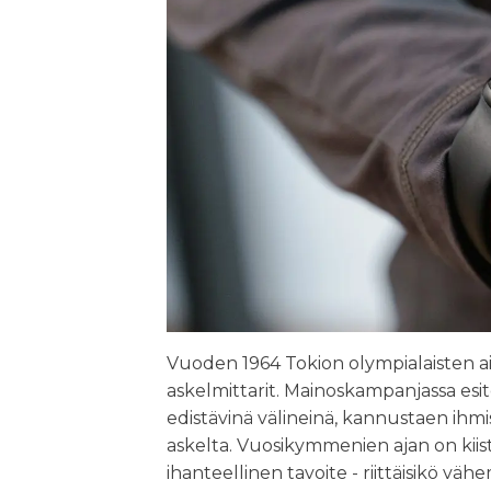
Vuoden 1964 Tokion olympialaisten ai
askelmittarit. Mainoskampanjassa esite
edistävinä välineinä, kannustaen ihmi
askelta. Vuosikymmenien ajan on kiistel
ihanteellinen tavoite - riittäisikö vä