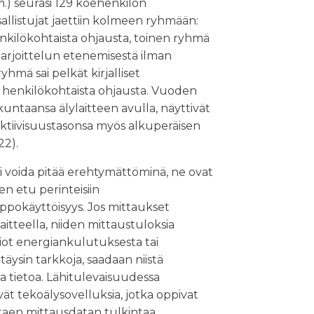
.) seurasi 129 koehenkilön
allistujat jaettiin kolmeen ryhmään:
enkilökohtaista ohjausta, toinen ryhmä
 harjoittelun etenemisestä ilman
yhmä sai pelkät kirjalliset
tai henkilökohtaista ohjausta. Vuoden
ikuntaansa älylaitteen avulla, näyttivät
aktiivisuustasonsa myös alkuperäisen
22).
ei voida pitää erehtymättöminä, ne ovat
den etu perinteisiin
lppokäyttöisyys. Jos mittaukset
itteella, niiden mittaustuloksia
viot energiankulutuksesta tai
äysin tarkkoja, saadaan niistä
a tietoa. Lähitulevaisuudessa
ät tekoälysovelluksia, jotka oppivat
ntaen mittausdatan tulkintaa.