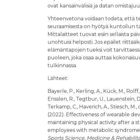
ovat kansainvälisiä ja datan omistajuu
Yhteenvetona voidaan todeta, että te
seuraamisesta on hyötyä kuntoilun ta
Mittalaitteet tuovat esiin sellaista päi
unohtuisi helposti. Jos epäilet riittä
elämäntapojen tueksi voit tarvittaess
puoleen, joka osaa auttaa kokonaisu
tulkinnassa.
Lähteet:
Bayerle, P., Kerling, A., Kück, M., Rolff
Ensslen, R., Tegtbur, U., Lauenstein, D.,
Terkamp, C., Haverich, A., Stiesch, M.,
(2022). Effectiveness of wearable dev
maintaining physical activity after a 
employees with metabolic syndrome: 
Sports Science, Medicine & Rehabilit