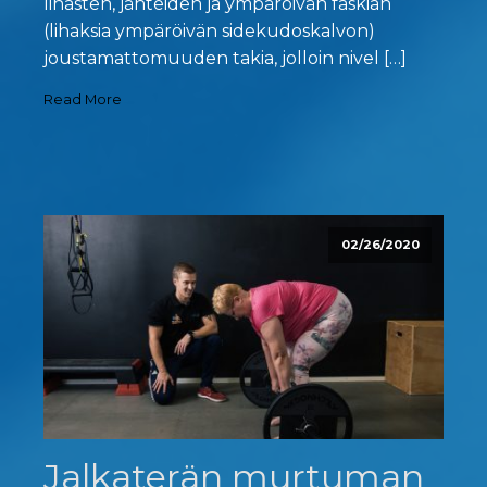
lihasten, jänteiden ja ympäröivän faskian
(lihaksia ympäröivän sidekudoskalvon)
joustamattomuuden takia, jolloin nivel […]
Read More
02/26/2020
Jalkaterän murtuman