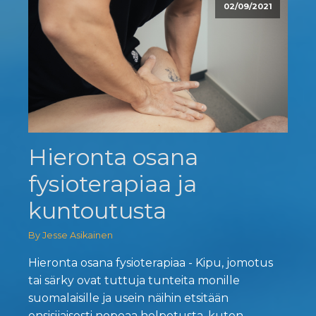
02/09/2021
Hieronta osana
fysioterapiaa ja
kuntoutusta
By Jesse Asikainen
Hieronta osana fysioterapiaa - Kipu, jomotus
tai särky ovat tuttuja tunteita monille
suomalaisille ja usein näihin etsitään
ensisijaisesti nopeaa helpotusta, kuten