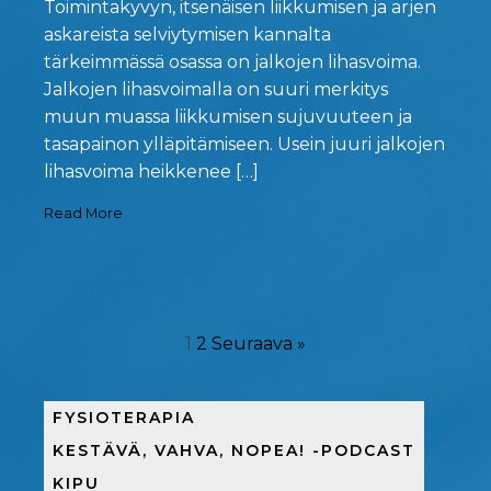
Toimintakyvyn, itsenäisen liikkumisen ja arjen
askareista selviytymisen kannalta
tärkeimmässä osassa on jalkojen lihasvoima.
Jalkojen lihasvoimalla on suuri merkitys
muun muassa liikkumisen sujuvuuteen ja
tasapainon ylläpitämiseen. Usein juuri jalkojen
lihasvoima heikkenee […]
Read More
1
2
Seuraava »
FYSIOTERAPIA
KESTÄVÄ, VAHVA, NOPEA! -PODCAST
KIPU