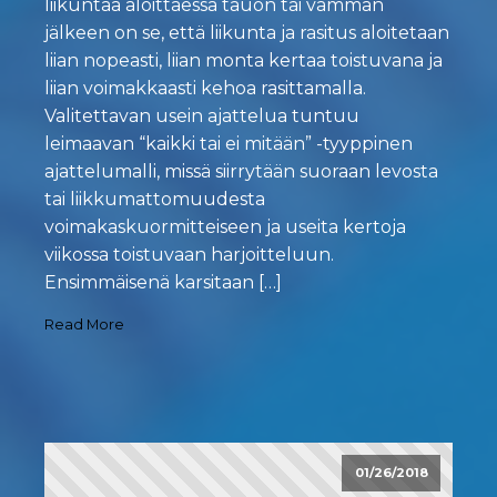
liikuntaa aloittaessa tauon tai vamman
jälkeen on se, että liikunta ja rasitus aloitetaan
liian nopeasti, liian monta kertaa toistuvana ja
liian voimakkaasti kehoa rasittamalla.
Valitettavan usein ajattelua tuntuu
leimaavan “kaikki tai ei mitään” -tyyppinen
ajattelumalli, missä siirrytään suoraan levosta
tai liikkumattomuudesta
voimakaskuormitteiseen ja useita kertoja
viikossa toistuvaan harjoitteluun.
Ensimmäisenä karsitaan […]
Read More
01/26/2018