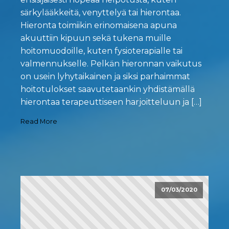
särkylääkkeitä, venyttelyä tai hierontaa.
Hieronta toimiikin erinomaisena apuna
akuuttiin kipuun sekä tukena muille
hoitomuodoille, kuten fysioterapialle tai
valmennukselle. Pelkän hieronnan vaikutus
on usein lyhytaikainen ja siksi parhaimmat
hoitotulokset saavutetaankin yhdistämällä
hierontaa terapeuttiseen harjoitteluun ja […]
Read More
07/03/2020