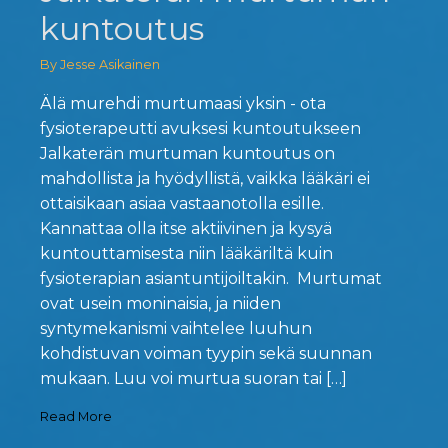
kuntoutus
By Jesse Asikainen
Älä murehdi murtumaasi yksin - ota
fysioterapeutti avuksesi kuntoutukseen
Jalkaterän murtuman kuntoutus on
mahdollista ja hyödyllistä, vaikka lääkäri ei
ottaisikaan asiaa vastaanotolla esille.
Kannattaa olla itse aktiivinen ja kysyä
kuntouttamisesta niin lääkäriltä kuin
fysioterapian asiantuntijoiltakin. Murtumat
ovat usein moninaisia, ja niiden
syntymekanismi vaihtelee luuhun
kohdistuvan voiman tyypin sekä suunnan
mukaan. Luu voi murtua suoran tai […]
Read More