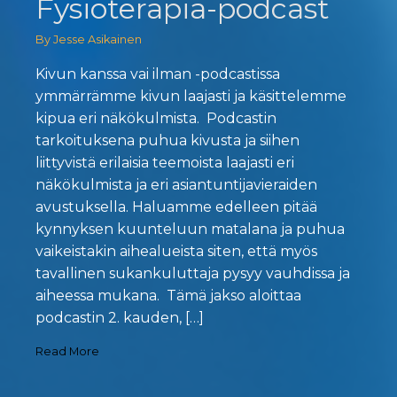
Fysioterapia-podcast
By Jesse Asikainen
Kivun kanssa vai ilman -podcastissa
ymmärrämme kivun laajasti ja käsittelemme
kipua eri näkökulmista. Podcastin
tarkoituksena puhua kivusta ja siihen
liittyvistä erilaisia teemoista laajasti eri
näkökulmista ja eri asiantuntijavieraiden
avustuksella. Haluamme edelleen pitää
kynnyksen kuunteluun matalana ja puhua
vaikeistakin aihealueista siten, että myös
tavallinen sukankuluttaja pysyy vauhdissa ja
aiheessa mukana. Tämä jakso aloittaa
podcastin 2. kauden, […]
Read More