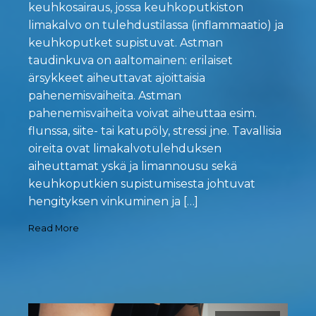
keuhkosairaus, jossa keuhkoputkiston
limakalvo on tulehdustilassa (inflammaatio) ja
keuhkoputket supistuvat. Astman
taudinkuva on aaltomainen: erilaiset
ärsykkeet aiheuttavat ajoittaisia
pahenemisvaiheita. Astman
pahenemisvaiheita voivat aiheuttaa esim.
flunssa, siite- tai katupöly, stressi jne. Tavallisia
oireita ovat limakalvotulehduksen
aiheuttamat yskä ja limannousu sekä
keuhkoputkien supistumisesta johtuvat
hengityksen vinkuminen ja […]
Read More