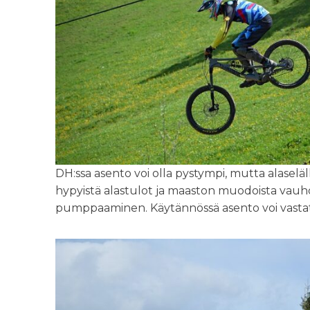
DH:ssa asento voi olla pystympi, mutta alaseläl
hypyistä alastulot ja maaston muodoista vauh
pumppaaminen. Käytännössä asento voi vastat