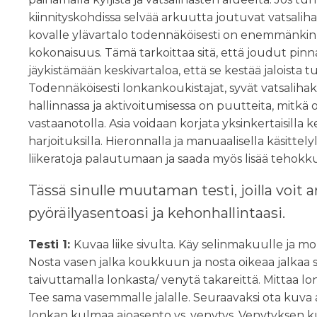
kiinnityskohdissa selvää arkuutta joutuvat vatsalih
kovalle ylävartalo todennäköisesti on enemmänkin 
kokonaisuus. Tämä tarkoittaa sitä, että joudut pinnall
jäykistämään keskivartaloa, että se kestää jaloista 
Todennäköisesti lonkankoukistajat, syvät vatsaliha
hallinnassa ja aktivoitumisessa on puutteita, mitkä 
vastaanotolla. Asia voidaan korjata yksinkertaisilla 
harjoituksilla. Hieronnalla ja manuaalisella käsittel
liikeratoja palautumaan ja saada myös lisää tehokkuu
Tässä sinulle muutaman testi, joilla voit 
pyöräilyasentoasi ja kehonhallintaasi.
Testi 1:
Kuvaa liike sivulta. Käy selinmakuulle ja m
Nosta vasen jalka koukkuun ja nosta oikeaa jalkaa 
taivuttamalla lonkasta/ venytä takareittä. Mittaa l
Tee sama vasemmalle jalalle. Seuraavaksi ota kuva a
lonkan kulmaa ajoasento vs. venytys. Venytyksen ku