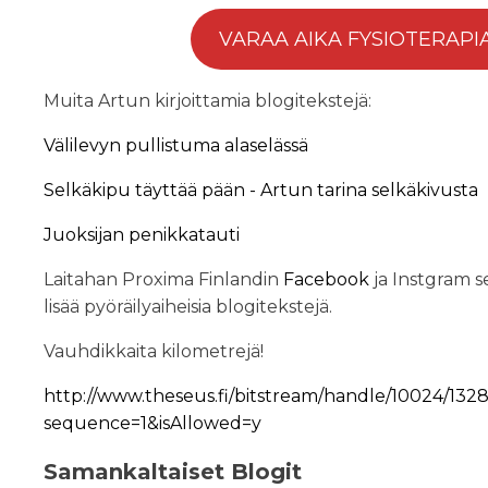
VARAA AIKA FYSIOTERAPI
Muita Artun kirjoittamia blogitekstejä:
Välilevyn pullistuma alaselässä
Selkäkipu täyttää pään - Artun tarina selkäkivusta
Juoksijan penikkatauti
Laitahan Proxima Finlandin
Facebook
ja Instgram s
lisää pyöräilyaiheisia blogitekstejä.
Vauhdikkaita kilometrejä!
http://www.theseus.fi/bitstream/handle/10024/132
sequence=1&isAllowed=y
Samankaltaiset Blogit