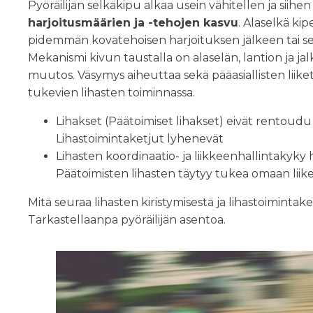
Pyöräilijän selkäkipu alkaa usein vähitellen ja siihen l
harjoitusmäärien ja -tehojen kasvu
. Alaselkä ki
pidemmän kovatehoisen harjoituksen jälkeen tai s
Mekanismi kivun taustalla on alaselän, lantion ja jal
muutos. Väsymys aiheuttaa sekä pääasiallisten liikett
tukevien lihasten toiminnassa.
Lihakset (Päätoimiset lihakset) eivät rentoudu
Lihastoimintaketjut lyhenevät
Lihasten koordinaatio- ja liikkeenhallintakyk
Päätoimisten lihasten täytyy tukea omaan liike
Mitä seuraa lihasten kiristymisestä ja lihastoiminta
Tarkastellaanpa pyöräilijän asentoa.