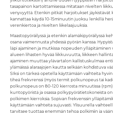
ylikuntotekstiin) sinulle uuden tyyppisten harjoitu
tasapainon kartoittamisessa mitataan nivelten liikk
venyvyyttä. Etenkin pitkät harjoitukset jäykistävät 
kannattaa käydä 10-15minuutin juoksu lenkillä her
verenkiertoa ja nivelten liikelaajuuksia.
Maastopyöräilyssä ja etenkin alamäkipyöräilyssä ke
osana vaimennusta yhdessä pyörän kanssa. Hypyistä 
läpi ajaminen ja mutkissa nopeuden ylläpitäminen v
alueen lihasten hyvää liikkuvuutta, liikkeen hallint
ajaminen muuttaa ylävartalon kallistuskulmaa enti
ylämäissä alaraajojen kautta selkään kohdistuva vää
SIksi on tärkeä opetella käyttämään vaihteita hyvin 
tiheä frekvrenssi (myös termit polkunopeus tai kade
polkunopeus on 80-120 kierrosta minuutissa (rpm).
kuntopyöristä ja osassa polkypyörätietokoneista on
polkimen kierroksia. Sopivan frekvenssin ylläpitämi
käyttämään vaihteita sujuvasti. Ylisuurella vaihteella
tarvitsee tuottaa enemmän tehoa polkimiin ja vään