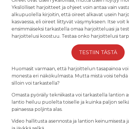
Oireet ovat usein yksilöllisiä, mutta usein löytyy mon
Yksilölliset harjoitteet ja ohjeet voin antaa vain vast
alkupuolella kirjoitin, että oireet alkavat usein har
kasvaessa, eli oireet liittyvät väsymykseen. Itse voit
ensimmäiseksi tarkastella omaa harjoitteluasi ja test
harjoittelusi koostuu. Testaa onko harjoittelusi tar
TESTIIN TÄSTÄ
Huomasit varmaan, että harjoittelun tasapainoa voi 
monesta eri näkökulmasta. Mutta mistä voisi tehdä to
silloin voi tarkastella?
Omasta pyöräily tekniikasta voi tarkastella lantion 
lantio heiluu puolelta toiselle ja kuinka paljon selkä
painaessa poljinta alas.
Video hallitusta asennosta ja lantion keinumisesta j
ja jäykkä selkä.